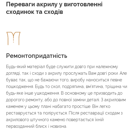
Переваги акрилу у виготовленні
сходинок та сходів
Ремонтопридатність
Будь-який матеріал буде служити довго при належному
догляді, так і сходи з акрилу прослужать Вам довгі роки. Але
буває так, що не бажаючи того, виробу наноситься певне
пошкодження. Будь то скол, подряпина, вм'ятина, тріщина чи
будь-яке інше ушкодження. В основному це призводить до
дорогого ремонту, або до повної заміни деталі. З акриловим
каменем у цьому плані набагато простіше. Він легко
реставрується та полірується. Після реставрації сходам з
акрилового штучного каменю повертається їхній
первозданний блиск і новизна.