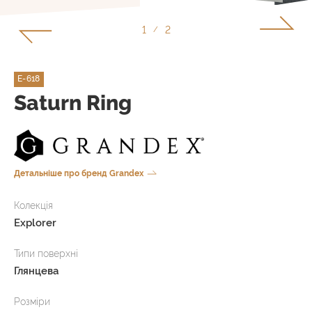
1
2
/
E-618
Saturn Ring
Детальніше про бренд Grandex
Колекція
Explorer
Типи поверхні
Глянцева
Розміри