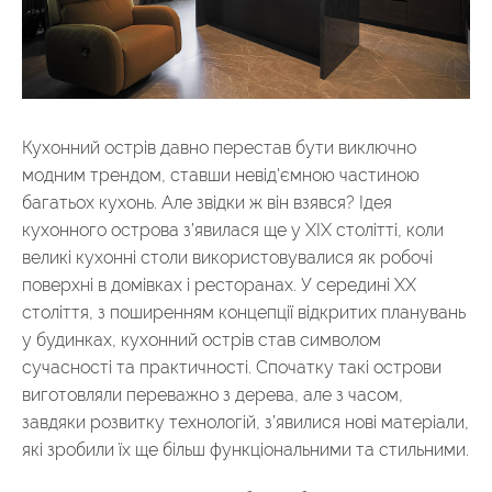
Кухонний острів давно перестав бути виключно
модним трендом, ставши невід'ємною частиною
багатьох кухонь. Але звідки ж він взявся? Ідея
кухонного острова з’явилася ще у XIX столітті, коли
великі кухонні столи використовувалися як робочі
поверхні в домівках і ресторанах. У середині XX
століття, з поширенням концепції відкритих планувань
у будинках, кухонний острів став символом
сучасності та практичності. Спочатку такі острови
виготовляли переважно з дерева, але з часом,
завдяки розвитку технологій, з’явилися нові матеріали,
які зробили їх ще більш функціональними та стильними.