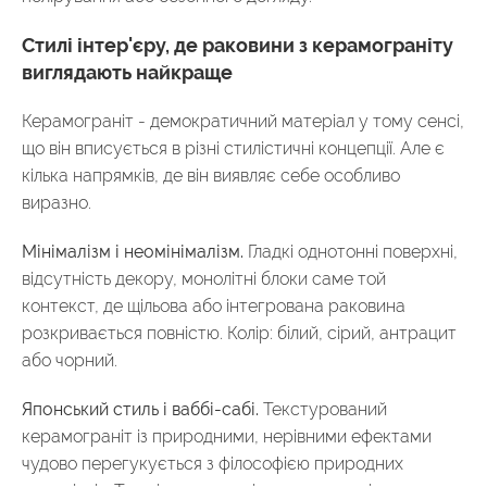
Стилі інтер'єру, де раковини з керамограніту
виглядають найкраще
Керамограніт - демократичний матеріал у тому сенсі,
що він вписується в різні стилістичні концепції. Але є
кілька напрямків, де він виявляє себе особливо
виразно.
Мінімалізм і неомінімалізм.
Гладкі однотонні поверхні,
відсутність декору, монолітні блоки саме той
контекст, де щільова або інтегрована раковина
розкривається повністю. Колір: білий, сірий, антрацит
або чорний.
Японський стиль і ваббі-сабі.
Текстурований
керамограніт із природними, нерівними ефектами
чудово перегукується з філософією природних