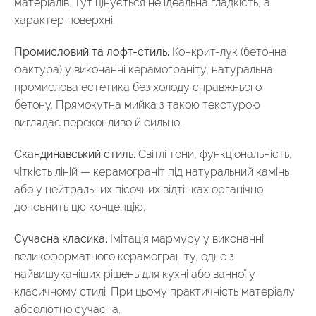
матеріалів. Тут цінується не ідеальна гладкість, а
характер поверхні.
Промисловий та лофт-стиль.
Конкрит-лук (бетонна
фактура) у виконанні керамограніту, натуральна
промислова естетика без холоду справжнього
бетону. Прямокутна мийка з такою текстурою
виглядає переконливо й сильно.
Скандинавський стиль.
Світлі тони, функціональність,
чіткість ліній — керамограніт під натуральний камінь
або у нейтральних пісочних відтінках органічно
доповнить цю концепцію.
Сучасна класика.
Імітація мармуру у виконанні
великоформатного керамограніту, одне з
найвишуканіших рішень для кухні або ванної у
класичному стилі. При цьому практичність матеріалу
абсолютно сучасна.