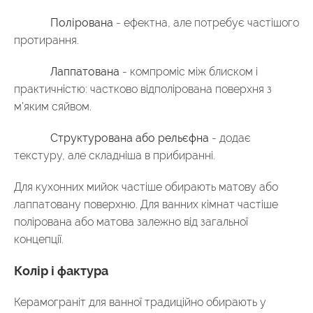
Полірована
- ефектна, але потребує частішого
протирання.
Лаппатована
- компроміс між блиском і
практичністю: частково відполірована поверхня з
м'яким сяйвом.
Структурована або рельєфна
- додає
текстуру, але складніша в прибиранні.
Для кухонних мийок частіше обирають матову або
лаппатовану поверхню. Для ванних кімнат частіше
полірована або матова залежно від загальної
концепції.
Колір і фактура
Керамограніт для ванної традиційно обирають у