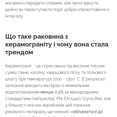
яке важко передати словами, але легко відчути,
щойно ви переступаєте поріг добре спроєктованого
інтер'єру
Що таке раковина з
керамограніту і чому вона стала
трендом
Керамограніт - це спресована під високим тиском
суміш глини, каоліну, кварцового піску та польового
шпату при температурі 1200 - 1300 °C. В результаті
запікання виходить матеріал із мінімальним
водопоглинанням
менше 0,5%
за міжнародними
стандартами (наприклад,
PN-EN 14411
група BIa), але
у більшості якісних виробників цей показник
реального матеріалу ще нижчий і
наближаться до