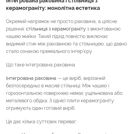
Інтегрована раковина і стільниця з
керамограніту: монолітна естетика
Окремий напрямок не просто раковина, а цілісне
рішення:
стільниця з керамограніту
з вмонтованою
чашею мийки. Такий підхід повністю виключає
видимий стик між раковиною та стільницею, що давно
стало ознакою преміального інтер'єру.
Що таке інтегрована раковина
Інтегрована раковина
— це виріб, вирізаний
безпосередньо в масиві стільниці. Між чашею і
горизонтальною поверхнею немає ущільнювача або
металевого обідка. З однієї плити керамограніту
отримують один готовий виріб.
Це дає кілька суттєвих переваг: