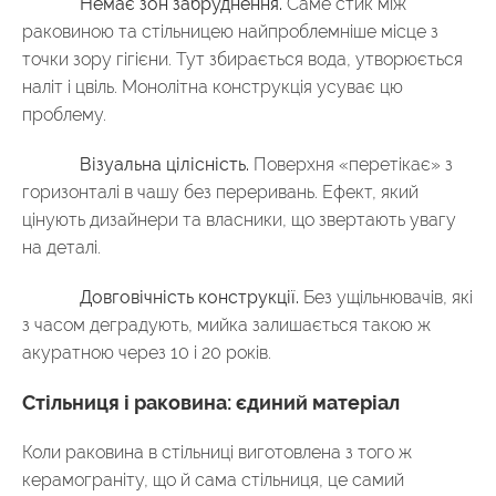
Немає зон забруднення.
Саме стик між
раковиною та стільницею найпроблемніше місце з
точки зору гігієни. Тут збирається вода, утворюється
наліт і цвіль. Монолітна конструкція усуває цю
проблему.
Візуальна цілісність.
Поверхня «перетікає» з
горизонталі в чашу без переривань. Ефект, який
цінують дизайнери та власники, що звертають увагу
на деталі.
Довговічність конструкції.
Без ущільнювачів, які
з часом деградують, мийка залишається такою ж
акуратною через 10 і 20 років.
Стільниця і раковина: єдиний матеріал
Коли раковина в стільниці виготовлена з того ж
керамограніту, що й сама стільниця, це самий