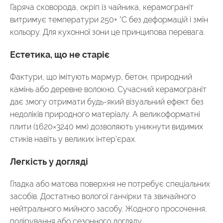
Гаряча сковорода, окріп із чайника, керамограніт
витримує температури 250+ °C без деформацій і змін
кольору. Для кухонної зони це принципова перевага.
Естетика, що не старіє
Фактури, що імітують мармур, бетон, природний
камінь або деревне волокно. Сучасний керамограніт
дає змогу отримати будь-який візуальний ефект без
недоліків природного матеріалу. А великоформатні
плити (1620×3240 мм) дозволяють уникнути видимих
стиків навіть у великих інтер'єрах.
Легкість у догляді
Гладка або матова поверхня не потребує спеціальних
засобів. Достатньо вологої ганчірки та звичайного
нейтрального мийного засобу. Жодного просочення,
полірування або сезонного догляду.