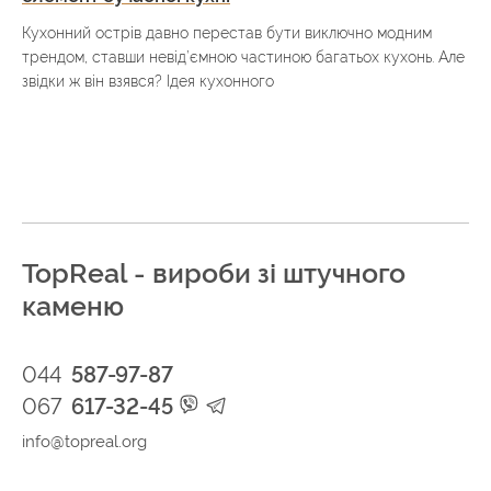
Кухонний острів давно перестав бути виключно модним
трендом, ставши невід’ємною частиною багатьох кухонь. Але
звідки ж він взявся? Ідея кухонного
TopReal - вироби зі штучного
каменю
044
587-97-87
067
617-32-45
info@topreal.org