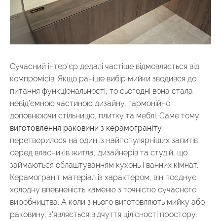
Сучасний інтер'єр дедалі частіше відмовляється від
компромісів. Якщо раніше вибір мийки зводився до
питання функціональності, то сьогодні вона стала
невід’ємною частиною дизайну, гармонійно
доповнюючи стільницю, плитку та меблі. Саме тому
виготовлення раковини з керамограніту
перетворилося на один із найпопулярніших запитів
серед власників житла, дизайнерів та студій, що
займаються облаштуванням кухонь і ванних кімнат.
Керамограніт матеріал із характером, він поєднує
холодну впевненість каменю з точністю сучасного
виробництва. А коли з нього виготовляють мийку або
раковину, з'являється відчуття цілісності простору,