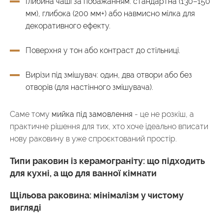
Глибина чаші за побажанням: стандартна (130–150
мм), глибока (200 мм+) або навмисно мілка для
декоративного ефекту.
Поверхня у тон або контраст до стільниці.
Вирізи під змішувач: один, два отвори або без
отворів (для настінного змішувача).
Саме тому
мийка під замовлення
- це не розкіш, а
практичне рішення для тих, хто хоче ідеально вписати
нову раковину в уже спроєктований простір.
Типи раковин із керамограніту: що підходить
для кухні, а що для ванної кімнати
Щільова раковина: мінімалізм у чистому
вигляді