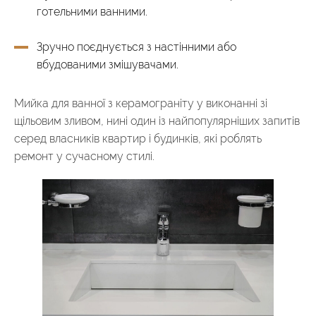
готельними ванними.
Зручно поєднується з настінними або
вбудованими змішувачами.
Мийка для ванної з керамограніту у виконанні зі
щільовим зливом, нині один із найпопулярніших запитів
серед власників квартир і будинків, які роблять
ремонт у сучасному стилі.