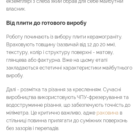
екземплярі з слеба який обрав для себе майбутній
власник.
Від плити до готового виробу
Роботу починають із вибору плити керамограніту.
Враховують товщину (зазвичай від 12 до 20 мм),
текстуру, колір і структуру поверхні - матову,
глянцева або фактурна. Вже на цьому етапі
закладаються естетичні характеристики майбутнього
виробу.
Далі - розмітка та різання за кресленням. Сучасні
виробництва використовують ЧПУ-фрезерування та
водоструминне різання, що забезпечують точність до
міліметра. Це критично важливо, адже
раковина
в
стільниці повинна прилягати до суміжних поверхонь
без зазорів і перепадів.