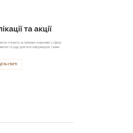
ікації та акції
мося стежити за свіжими новинами у сфері
аменю та раді ділитися інформацією з вами
ІЇ ТА СТАТТІ