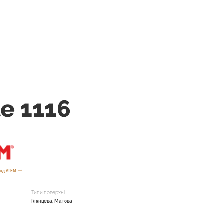
e 1116
енд ATEM
Типи поверхні
Глянцева, Матова