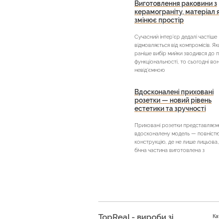
Виготовлення раковини з
керамограніту, матеріал 
змінює простір
Сучасний інтер’єр дедалі частіше
відмовляється від компромісів. Я
раніше вибір мийки зводився до 
функціональності, то сьогодні во
невід’ємною
Вдосконалені приховані
розетки — новий рівень
естетики та зручності
Приховані розетки представляєм
вдосконалену модель — повністю 
конструкцію, де не лише лицьова,
бічна частина виготовлена з
TopReal - вироби зі
Ка