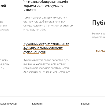
Чи можна облицювати камін
який
керамогранітом, сучасне
рішення
Камін – символ затишку, комфорту й
Публ
кщо
статусу. Але щоб він став не тільки
питання
функціональним, а й стильним елементом
на стала
інтер’єру, потрібно
Ми намагає
штучного к
Кухонний острів: стильний та
функціональний елемент
ВСІ АКЦ
сучасної кухні
о нову
Кухонний острів давно перестав бути
цілісну
виключно модним трендом, ставши
 а й
невід’ємною частиною багатьох кухонь.
Але звідки ж він взявся? Ідея кухонного
талог продукції
Елементи
Бренди