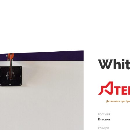
Whit
Детальніше про бр
Колекція
Класика
Розміри