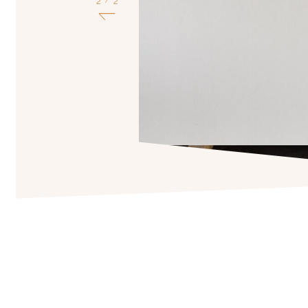
1
2
/