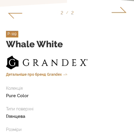
1
2
/
P-119
Whale White
Детальніше про бренд Grandex
Колекція
Pure Color
Типи поверхні
Глянцева
Розміри