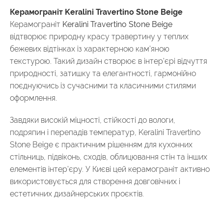
Керамограніт Keralini Travertino Stone Beige
Керамограніт
Keralini Travertino Stone Beige
відтворює природну красу травертину у теплих
бежевих відтінках із характерною кам’яною
текстурою. Такий дизайн створює в інтер’єрі відчуття
природності, затишку та елегантності, гармонійно
поєднуючись із сучасними та класичними стилями
оформлення.
Завдяки високій міцності, стійкості до вологи,
подряпин і перепадів температур, Keralini Travertino
Stone Beige є практичним рішенням для кухонних
стільниць, підвіконь, сходів, облицювання стін та інших
елементів інтер’єру. У Києві цей керамограніт активно
використовується для створення довговічних і
естетичних дизайнерських проєктів.