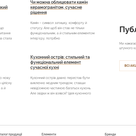
Чи можна облицювати камін
який
керамогранітом, сучасне
рішення
Камін – символ затишку, комфорту й
Публ
кщо
статусу. Але щоб він став не тільки
питання
функціональним, а й стильним елементом
на стала
інтер’єру, потрібно
Ми намагає
штучного к
Кухонний острів: стильний та
функціональний елемент
ВСІ АКЦ
сучасної кухні
о нову
Кухонний острів давно перестав бути
цілісну
виключно модним трендом, ставши
 а й
невід’ємною частиною багатьох кухонь.
Але звідки ж він взявся? Ідея кухонного
талог продукції
Елементи
Бренди