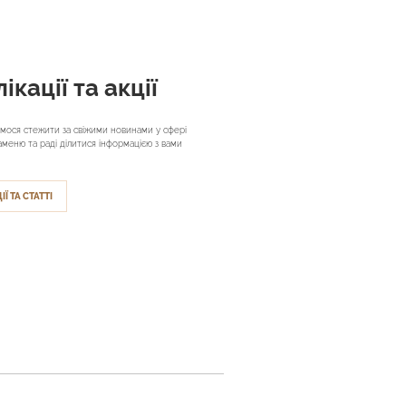
ікації та акції
мося стежити за свіжими новинами у сфері
аменю та раді ділитися інформацією з вами
ІЇ ТА СТАТТІ