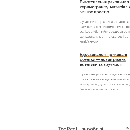
Виготовлення раковини з
керамограніту, матеріал 
змінює простір
Сучасний інтер’єр дедалі частіше
відмовляється від компромісів. Я
раніше вибір мийки зводився до 
функціональності, то сьогодні во
невід’ємною
Вдосконалені приховані
розетки — новий рівень
естетики та зручності
Приховані розетки представляєм
вдосконалену модель — повністю 
конструкцію, де не лише лицьова,
бічна частина виготовлена з
TopReal - вироби зі
Ка