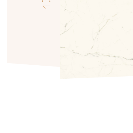
1
1
/