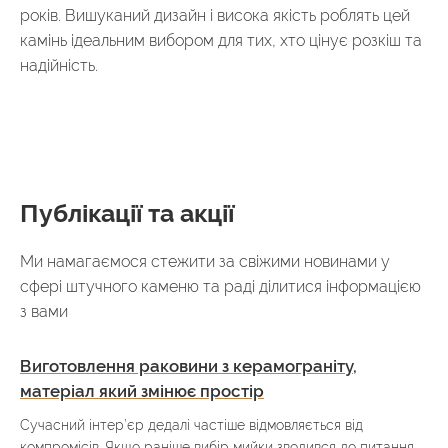
років. Вишуканий дизайн і висока якість роблять цей
камінь ідеальним вибором для тих, хто цінує розкіш та
надійність.
Публікації та акції
Ми намагаємося стежити за свіжими новинами у
сфері штучного каменю та раді ділитися інформацією
з вами
Виготовлення раковини з керамограніту,
матеріал який змінює простір
Сучасний інтер’єр дедалі частіше відмовляється від
компромісів. Якщо раніше вибір мийки зводився до питання