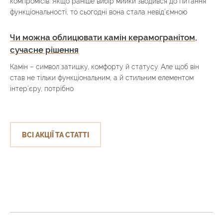
компромісів. Якщо раніше вибір мийки зводився до питання
функціональності, то сьогодні вона стала невід’ємною
Чи можна облицювати камін керамогранітом,
сучасне рішення
Камін – символ затишку, комфорту й статусу. Але щоб він
став не тільки функціональним, а й стильним елементом
інтер’єру, потрібно
ВСІ АКЦІЇ ТА СТАТТІ