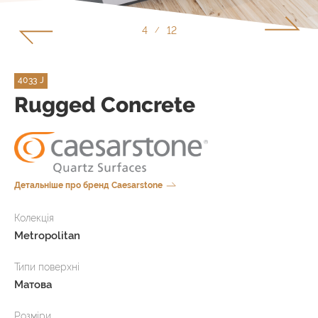
5
12
/
4033 J
Rugged Concrete
Детальніше про бренд Caesarstone
Колекція
Metropolitan
Типи поверхні
Матова
Розміри