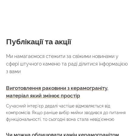
Публікації та акції
Ми намагаємося стежити за свіжими новинами у
сфері штучного каменю та раді ділитися інформацією
з вами
Виготовлення раковини з керамограніту,
матеріал який змінює простір
Сучасний інтер’єр дедалі частіше відмовляється від
компромісів. Якщо раніше вибір мийки зводився до питання
функціональності, то сьогодні вона стала невід’ємною
Чи можна облицювати камін керамогранітом,