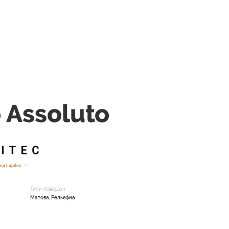
 Assoluto
нд Lapitec
Типи поверхні
Матова, Рельєфна