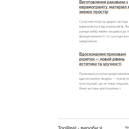
Виготовлення раковини з
керамограніту, матеріал 
змінює простір
Сучасний інтер’єр дедалі частіше
відмовляється від компромісів. Я
раніше вибір мийки зводився до 
функціональності, то сьогодні во
невід’ємною
Вдосконалені приховані
розетки — новий рівень
естетики та зручності
Приховані розетки представляєм
вдосконалену модель — повністю 
конструкцію, де не лише лицьова,
бічна частина виготовлена з
TopReal - вироби зі
Ка