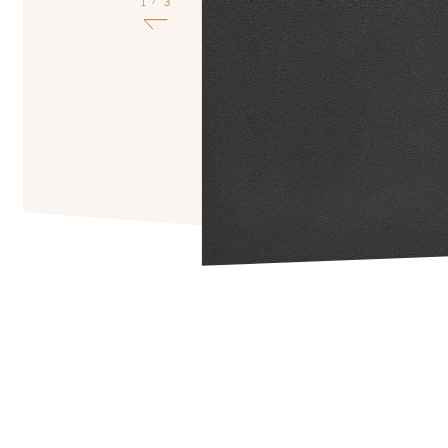
2
3
/