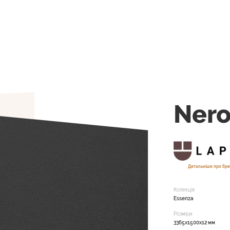
Nero
Детальніше про бре
Колекція
Essenza
Розміри
3365x1500x12 мм