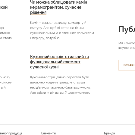
Чи можна облицювати камін
який
керамогранітом, сучасне
рішення
Камін – символ затишку, комфорту й
Публ
кщо
статусу. Але щоб він став не тільки
питання
функціональним, а й стильним елементом
на стала
інтер’єру, потрібно
Ми намагає
штучного к
Кухонний острів: стильний та
функціональний елемент
ВСІ АКЦ
сучасної кухні
о нову
Кухонний острів давно перестав бути
цілісну
виключно модним трендом, ставши
 а й
невід’ємною частиною багатьох кухонь.
Але звідки ж він взявся? Ідея кухонного
талог продукції
Елементи
Бренди