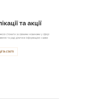
ікації та акції
мося стежити за свіжими новинами у сфері
аменю та раді ділитися інформацією з вами
ІЇ ТА СТАТТІ