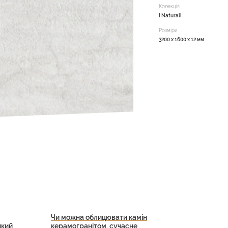
Колекція
I Naturali
Розміри
3200 x 1600 x 12 мм
Чи можна облицювати камін
який
керамогранітом, сучасне