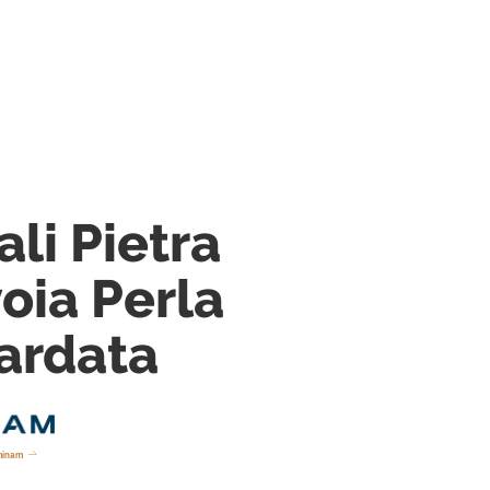
li Pietra
voia Perla
ardata
minam