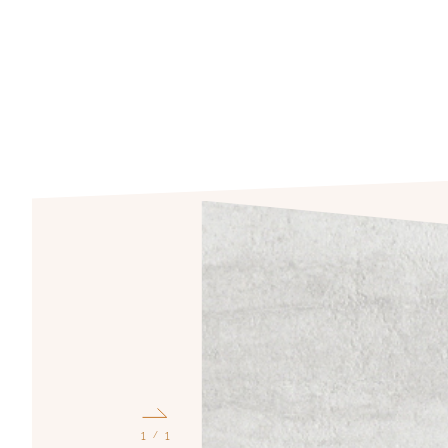
1
1
/