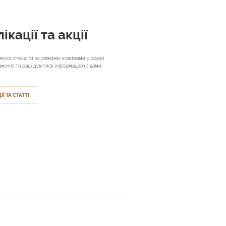
ікації та акції
мося стежити за свіжими новинами у сфері
аменю та раді ділитися інформацією з вами
ІЇ ТА СТАТТІ