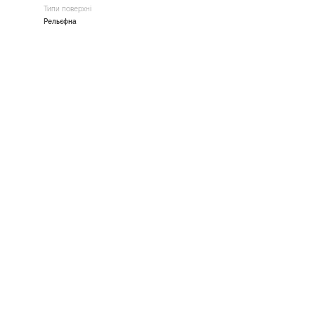
Типи поверхні
Рельєфна