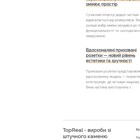
змінює простір
Сучасний інтер’єр дедалі частіше
відмовляється від компромісів. Я
раніше вибір мийки зводився до 
функціональності, то сьогодні во
невід’ємною
Вдосконалені приховані
розетки — новий рівень
естетики та зручності
Приховані розетки представляєм
вдосконалену модель — повністю 
конструкцію, де не лише лицьова,
бічна частина виготовлена з
TopReal - вироби зі
Ка
штучного каменю
Ра