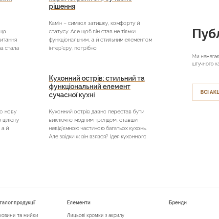
рішення
Камін – символ затишку, комфорту й
Публ
кщо
статусу. Але щоб він став не тільки
питання
функціональним, а й стильним елементом
на стала
інтер’єру, потрібно
Ми намагає
штучного к
Кухонний острів: стильний та
функціональний елемент
ВСІ АКЦ
сучасної кухні
о нову
Кухонний острів давно перестав бути
цілісну
виключно модним трендом, ставши
 а й
невід’ємною частиною багатьох кухонь.
Але звідки ж він взявся? Ідея кухонного
талог продукції
Елементи
Бренди
ковини та мийки
Лицьові кромки з акрилу