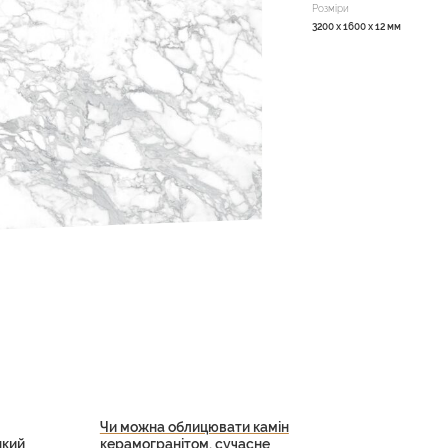
Розміри
3200 x 1600 x 12 мм
Чи можна облицювати камін
який
керамогранітом, сучасне