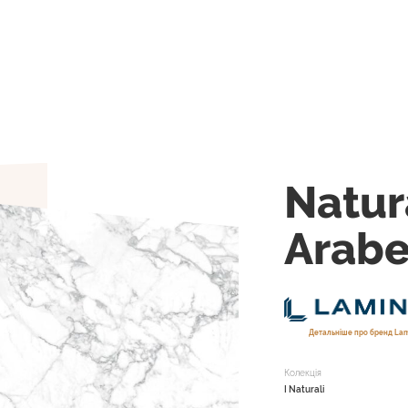
Natur
Arabe
Детальніше про бренд La
Колекція
I Naturali