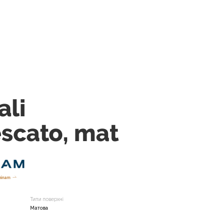
ali
scato, mat
minam
Типи поверхні
Матова