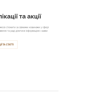
ікації та акції
мося стежити за свіжими новинами у сфері
аменю та раді ділитися інформацією з вами
ІЇ ТА СТАТТІ