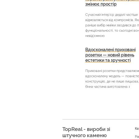
змінює простір
Сучасний інтер’єр дедалі частіше
відмовляється від компромісів. Я
раніше вибір мийки зводився до 
функціональності, то сьогодні во
невід’ємною
Вдосконалені приховані
розетки — новий рівень
естетики та зручності
Приховані розетки представляєм
вдосконалену модель — повністю 
конструкцію, де не лише лицьова,
бічна частина виготовлена з
TopReal - вироби зі
Ка
штучного каменю
Ра