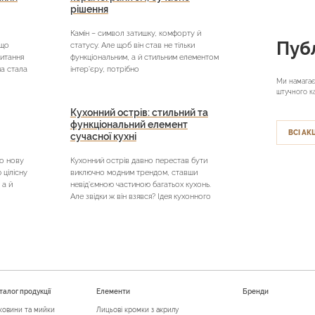
рішення
Камін – символ затишку, комфорту й
Публ
кщо
статусу. Але щоб він став не тільки
питання
функціональним, а й стильним елементом
на стала
інтер’єру, потрібно
Ми намагає
штучного к
Кухонний острів: стильний та
функціональний елемент
ВСІ АКЦ
сучасної кухні
о нову
Кухонний острів давно перестав бути
цілісну
виключно модним трендом, ставши
 а й
невід’ємною частиною багатьох кухонь.
Але звідки ж він взявся? Ідея кухонного
талог продукції
Елементи
Бренди
ковини та мийки
Лицьові кромки з акрилу