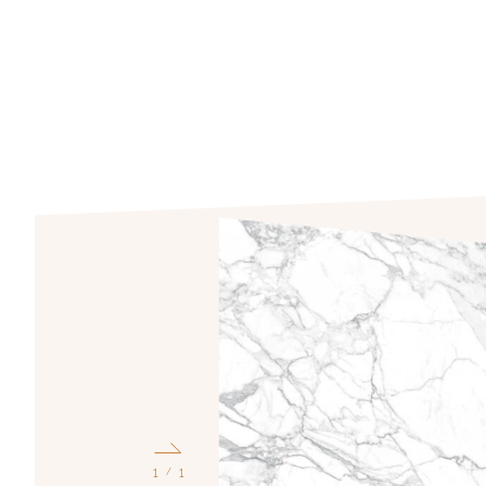
1
1
/