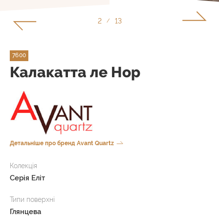
2
13
/
7600
Калакатта ле Нор
Детальніше про бренд Avant Quartz
Колекція
Серія Еліт
Типи поверхні
Глянцева