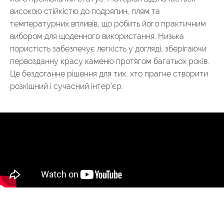
високою стійкістю до подряпин, плям та
температурних впливів, що робить його практичним
вибором для щоденного використання. Низька
пористість забезпечує легкість у догляді, зберігаючи
первозданну красу каменю протягом багатьох років.
Це бездоганне рішення для тих, хто прагне створити
розкішний і сучасний інтер’єр.