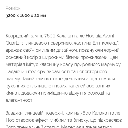
Розміри
3200 x 1600 x 20 мм
Кварцовий камінь 7600 Калакатта ле Нор від Avant
Quartz із глянцевою поверхнею, частина Еліт колекції,
вражає своїм сміливим дизайном, поєднуючи чорний
основний колір з широкими білими прожилками. Цей
матеріал імітує класичну красу природного мармуру,
надаючи інтер’єру виразності та неповторного
шарму. Такий камінь стане ідеальним акцентом для
кухонних стільниць, стінових панелей або ванних
кімнат, додаючи приміщенню відчуття розкоші та
елегантності.
Завдяки глянцевій поверхні, камінь 7600 Калакатта ле
Нор створює ефект глибини та блиску, що підкреслює
його преміальний статус. Матеріал відзначається