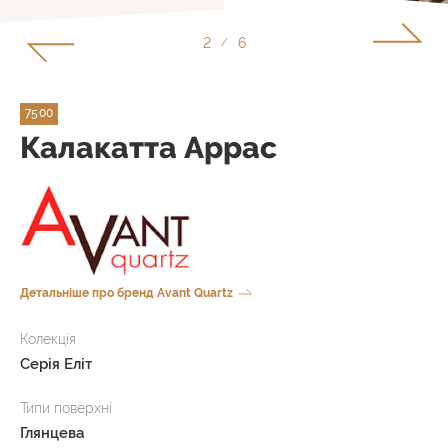
2
6
/
7500
Калакатта Аррас
Детальніше про бренд Avant Quartz
Колекція
Серія Еліт
Типи поверхні
Глянцева