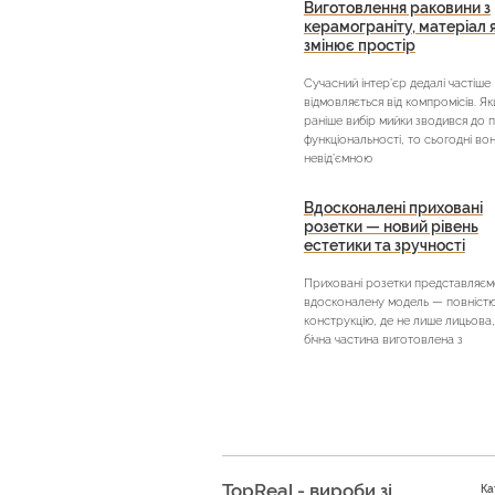
Виготовлення раковини з
керамограніту, матеріал 
змінює простір
Сучасний інтер’єр дедалі частіше
відмовляється від компромісів. Я
раніше вибір мийки зводився до 
функціональності, то сьогодні во
невід’ємною
Вдосконалені приховані
розетки — новий рівень
естетики та зручності
Приховані розетки представляєм
вдосконалену модель — повністю 
конструкцію, де не лише лицьова,
бічна частина виготовлена з
TopReal - вироби зі
Ка