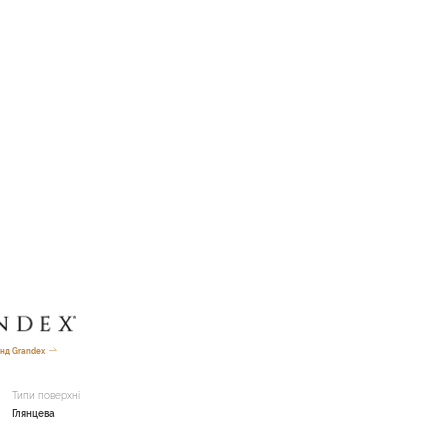
нд Grandex
Типи поверхні
Глянцева