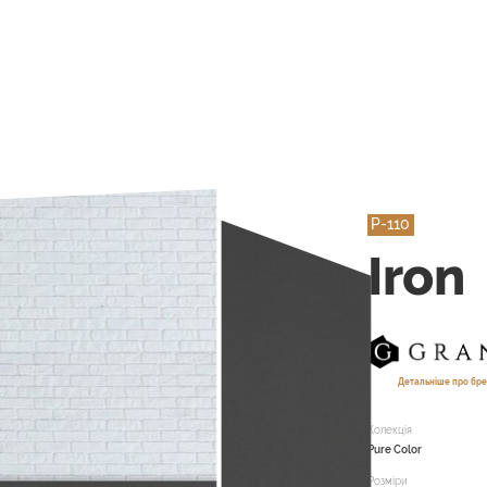
P-110
Iron
Детальніше про бре
Колекція
Pure Color
Розміри