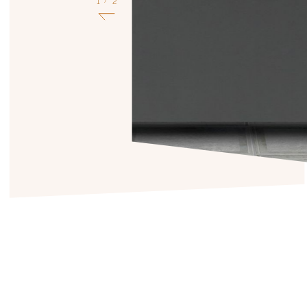
1
2
/