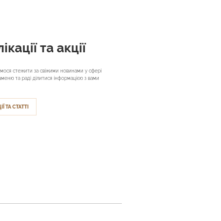
ікації та акції
мося стежити за свіжими новинами у сфері
аменю та раді ділитися інформацією з вами
ІЇ ТА СТАТТІ