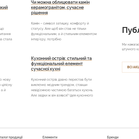
Чи можна облицювати камін
який
керамогранітом, сучасне
рішення
Камін – символ затишку, комфорту й
Публ
кщо
статусу. Але щоб він став не тільки
питання
функціональним, а й стильним елементом
на стала
інтер’єру, потрібно
Ми намагає
штучного к
Кухонний острів: стильний та
функціональний елемент
ВСІ АКЦ
сучасної кухні
о нову
Кухонний острів давно перестав бути
цілісну
виключно модним трендом, ставши
 а й
невід’ємною частиною багатьох кухонь.
Але звідки ж він взявся? Ідея кухонного
талог продукції
Елементи
Бренди