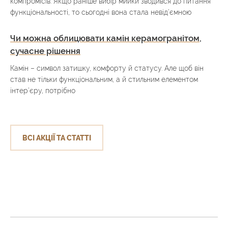
компромісів. Якщо раніше вибір мийки зводився до питання
функціональності, то сьогодні вона стала невід’ємною
Чи можна облицювати камін керамогранітом,
сучасне рішення
Камін – символ затишку, комфорту й статусу. Але щоб він
став не тільки функціональним, а й стильним елементом
інтер’єру, потрібно
ВСІ АКЦІЇ ТА СТАТТІ