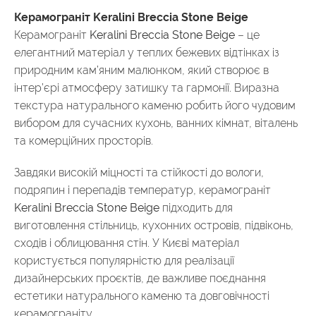
Керамограніт Keralini Breccia Stone Beige
Керамограніт
Keralini Breccia Stone Beige
– це
елегантний матеріал у теплих бежевих відтінках із
природним кам’яним малюнком, який створює в
інтер’єрі атмосферу затишку та гармонії. Виразна
текстура натурального каменю робить його чудовим
вибором для сучасних кухонь, ванних кімнат, віталень
та комерційних просторів.
Завдяки високій міцності та стійкості до вологи,
подряпин і перепадів температур, керамограніт
Keralini Breccia Stone Beige
підходить для
виготовлення стільниць, кухонних островів, підвіконь,
сходів і облицювання стін. У Києві матеріал
користується популярністю для реалізації
дизайнерських проєктів, де важливе поєднання
естетики натурального каменю та довговічності
керамограніту.