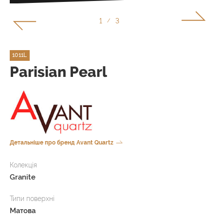
2
3
/
1011L
Parisian Pearl
Детальніше про бренд Avant Quartz
Колекція
Granite
Типи поверхні
Матова