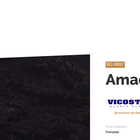
BQ 8887
Ama
Детальніше про бре
Типи поверхні
Глянцева