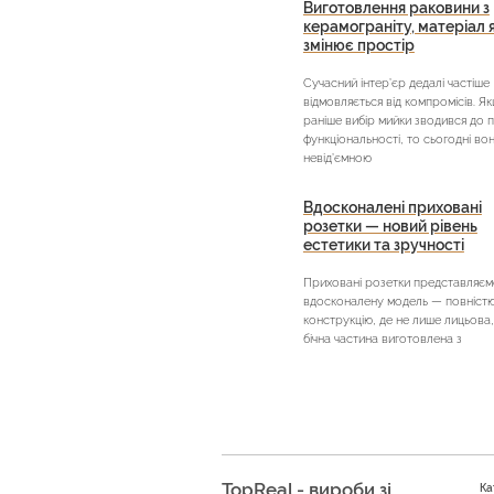
Виготовлення раковини з
керамограніту, матеріал 
змінює простір
Сучасний інтер’єр дедалі частіше
відмовляється від компромісів. Я
раніше вибір мийки зводився до 
функціональності, то сьогодні во
невід’ємною
Вдосконалені приховані
розетки — новий рівень
естетики та зручності
Приховані розетки представляєм
вдосконалену модель — повністю 
конструкцію, де не лише лицьова,
бічна частина виготовлена з
TopReal - вироби зі
Ка