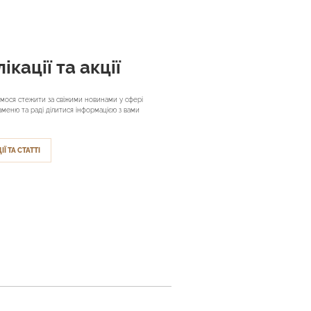
ікації та акції
мося стежити за свіжими новинами у сфері
аменю та раді ділитися інформацією з вами
ІЇ ТА СТАТТІ