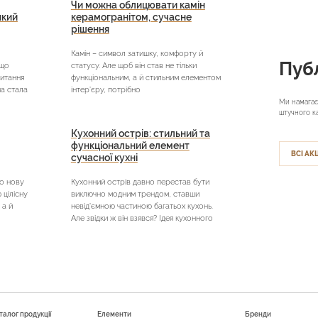
Чи можна облицювати камін
який
керамогранітом, сучасне
рішення
Камін – символ затишку, комфорту й
Публ
кщо
статусу. Але щоб він став не тільки
питання
функціональним, а й стильним елементом
на стала
інтер’єру, потрібно
Ми намагає
штучного к
Кухонний острів: стильний та
функціональний елемент
ВСІ АКЦ
сучасної кухні
о нову
Кухонний острів давно перестав бути
цілісну
виключно модним трендом, ставши
 а й
невід’ємною частиною багатьох кухонь.
Але звідки ж він взявся? Ідея кухонного
талог продукції
Елементи
Бренди