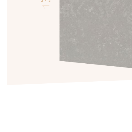
1
2
/