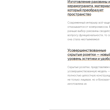
Изготовление раковины и
керамогранита, материа
который преобразует
пространство
Современный интерьер всё чаще
отказывается от компромиссов. 
раньше выбор раковины сводилс
вопросу функциональности, то с
она стала неотъемлемой
Усовершенствованные
скрытые розетки — новы
уровень эстетики и удоб
Скрытые розетки, представляем
усовершенствованную модель —
полностью целостную конструкци
не только лицевая, но и боковая 
изготовлена из