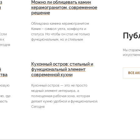
з
Можно ли облицевать камин
л
керамогранитом, современное
решение
Облицовка камина керамогранитом
Камин – символ уюта, комфорта и
Пуб
Если
статуса. Но чтобы он стал не только
я к
функциональным, но и стильным
егодня
Мы стараем
искусствен
Кухонный остров: стильный и
й
функциональный элемент
ВСЕ АК
ства
современной кухни
 новую
Кухонный остров — это не просто
модный элемент интерьера, а
ю, где
полноценная рабочая зона, которая
часть
делает кухню удобной и функциональной.
Сегодня