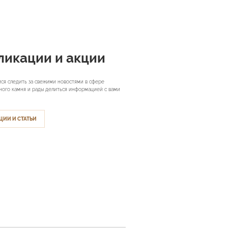
ликации и акции
ся следить за свежими новостями в сфере
ного камня и рады делиться информацией с вами
ЦИИ И СТАТЬИ