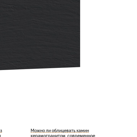
з
Можно ли облицевать камин
л
керамогранитом, современное