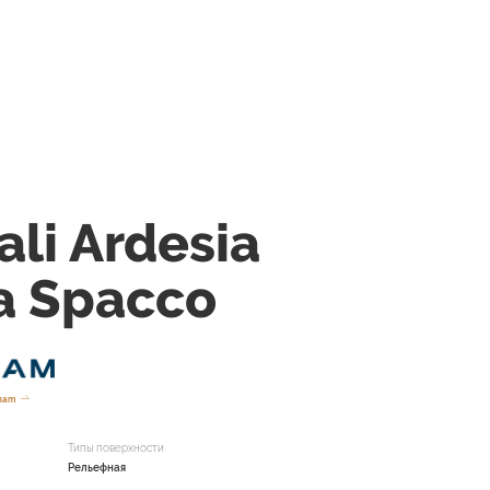
ali Ardesia
a Spacco
inam
Типы поверхности
Рельефная