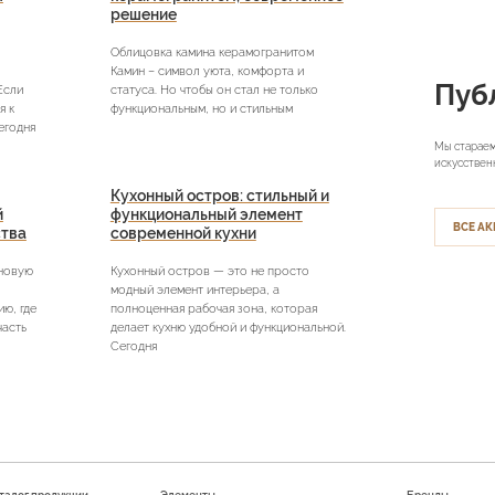
решение
Облицовка камина керамогранитом
Камин – символ уюта, комфорта и
Пуб
Если
статуса. Но чтобы он стал не только
я к
функциональным, но и стильным
егодня
Мы стараем
искусствен
Кухонный остров: стильный и
й
функциональный элемент
ВСЕ АК
ства
современной кухни
 новую
Кухонный остров — это не просто
модный элемент интерьера, а
ю, где
полноценная рабочая зона, которая
часть
делает кухню удобной и функциональной.
Сегодня
талог продукции
Элементы
Бренды