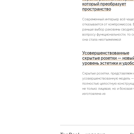
который преобразует
пространство
Современный интерьер всё чаще
отказывается от компромиссов. 
раньше выбор раковины сводилс
вопросу функциональности, то с
она стала неотъемлемой
Усовершенствованные
скрытые розетки — новы
уровень эстетики и удоб
Скрытые розетки, представляем
усовершенствованную модель —
полностью целостную конструкци
не только лицевая, но и боковая 
изготовлена из
Ка