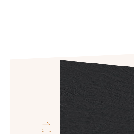
1
1
/