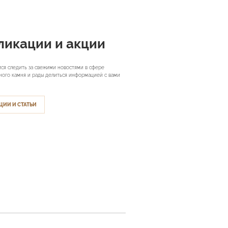
ликации и акции
ся следить за свежими новостями в сфере
ного камня и рады делиться информацией с вами
ЦИИ И СТАТЬИ