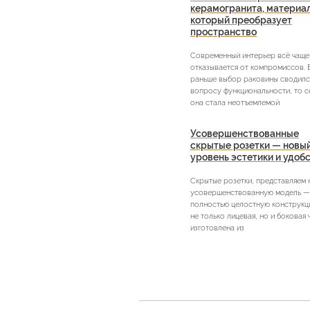
керамогранита, материа
который преобразует
пространство
Современный интерьер всё чаще
отказывается от компромиссов. 
раньше выбор раковины сводилс
вопросу функциональности, то с
она стала неотъемлемой
Усовершенствованные
скрытые розетки — новы
уровень эстетики и удоб
Скрытые розетки, представляем
усовершенствованную модель —
полностью целостную конструкци
не только лицевая, но и боковая 
изготовлена из