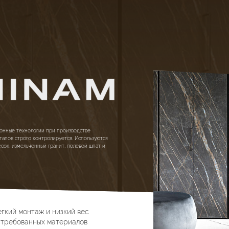
онные технологии при производстве
тапов строго контролируется. Используются
есок, измельченный гранит, полевой шпат и
егкий монтаж и низкий вес
стребованных материалов