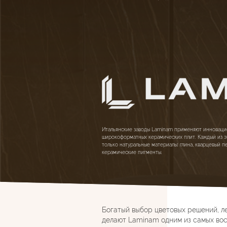
Итальянские заводы Laminam применяют инноваци
широкоформатных керамических плит. Каждый из э
только натуральные материалы: глина, кварцевый п
керамические пигменты.
Богатый выбор цветовых решений, л
делают Laminam одним из самых во