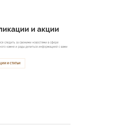
ликации и акции
ся следить за свежими новостями в сфере
ного камня и рады делиться информацией с вами
ЦИИ И СТАТЬИ