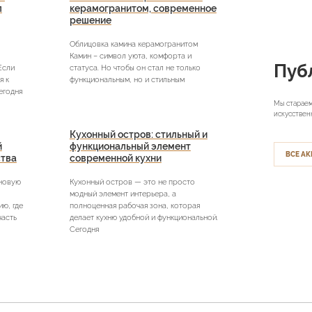
л
керамогранитом, современное
решение
Облицовка камина керамогранитом
Камин – символ уюта, комфорта и
Пуб
Если
статуса. Но чтобы он стал не только
я к
функциональным, но и стильным
егодня
Мы стараем
искусствен
Кухонный остров: стильный и
й
функциональный элемент
ВСЕ АК
ства
современной кухни
 новую
Кухонный остров — это не просто
модный элемент интерьера, а
ю, где
полноценная рабочая зона, которая
часть
делает кухню удобной и функциональной.
Сегодня