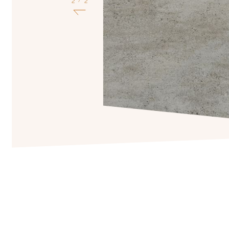
1
2
/