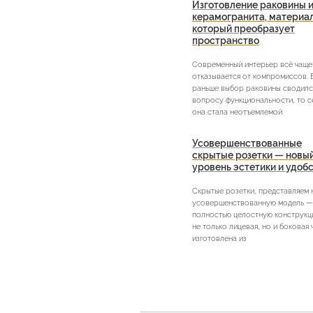
Изготовление раковины и
керамогранита, материа
который преобразует
пространство
Современный интерьер всё чаще
отказывается от компромиссов. 
раньше выбор раковины сводилс
вопросу функциональности, то с
она стала неотъемлемой
Усовершенствованные
скрытые розетки — новы
уровень эстетики и удоб
Скрытые розетки, представляем
усовершенствованную модель —
полностью целостную конструкци
не только лицевая, но и боковая 
изготовлена из