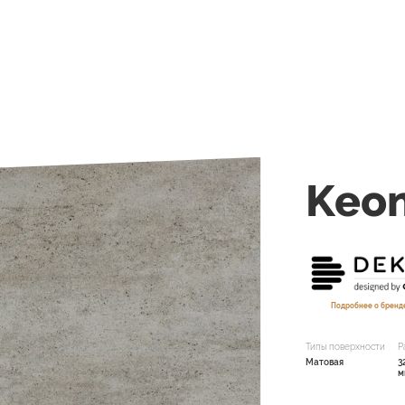
Keo
Подробнее о бренд
Типы поверхности
Р
Матовая
3
м