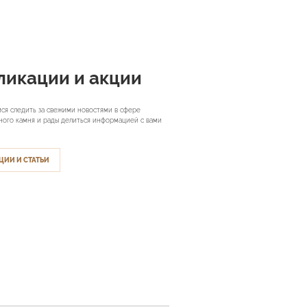
ликации и акции
ся следить за свежими новостями в сфере
ного камня и рады делиться информацией с вами
ЦИИ И СТАТЬИ