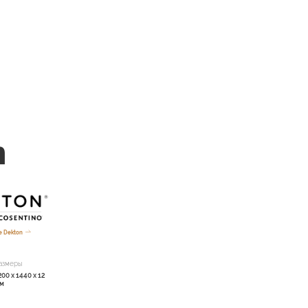
n
е Dekton
азмеры
200 x 1440 x 12
м