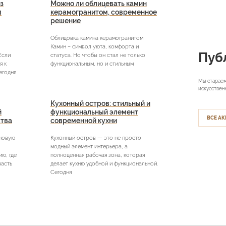
з
Можно ли облицевать камин
л
керамогранитом, современное
решение
Облицовка камина керамогранитом
Камин – символ уюта, комфорта и
Пуб
Если
статуса. Но чтобы он стал не только
я к
функциональным, но и стильным
егодня
Мы стараем
искусствен
Кухонный остров: стильный и
й
функциональный элемент
ВСЕ АК
ства
современной кухни
 новую
Кухонный остров — это не просто
модный элемент интерьера, а
ю, где
полноценная рабочая зона, которая
часть
делает кухню удобной и функциональной.
Сегодня