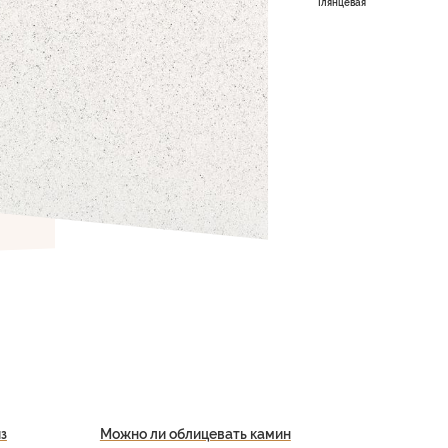
Глянцевая
з
Можно ли облицевать камин