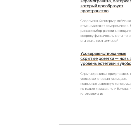
керамогранита, материа
который преобразует
пространство
Современный интерьер всё чаще
отказывается от компромиссов. 
раньше выбор раковины сводилс
вопросу функциональности, то с
она стала неотъемлемой
Усовершенствованные
скрытые розетки — новы
уровень эстетики и удоб
Скрытые розетки, представляем
усовершенствованную модель —
полностью целостную конструкци
не только лицевая, но и боковая 
изготовлена из