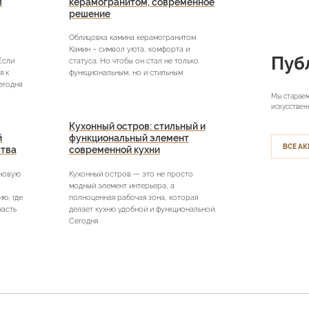
л
керамогранитом, современное
решение
Облицовка камина керамогранитом
Камин – символ уюта, комфорта и
Пуб
Если
статуса. Но чтобы он стал не только
я к
функциональным, но и стильным
егодня
Мы стараем
искусствен
Кухонный остров: стильный и
й
функциональный элемент
ВСЕ АК
ства
современной кухни
 новую
Кухонный остров — это не просто
модный элемент интерьера, а
ю, где
полноценная рабочая зона, которая
часть
делает кухню удобной и функциональной.
Сегодня