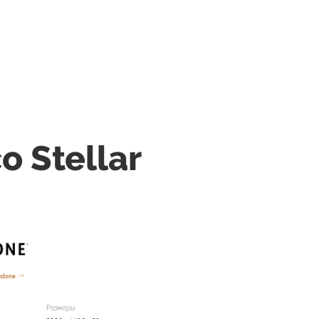
o Stellar
stone
Размеры