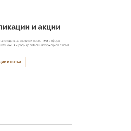
ликации и акции
ся следить за свежими новостями в сфере
ного камня и рады делиться информацией с вами
ЦИИ И СТАТЬИ