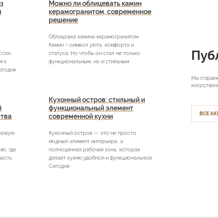
з
Можно ли облицевать камин
л
керамогранитом, современное
решение
Облицовка камина керамогранитом
Камин – символ уюта, комфорта и
Пуб
Если
статуса. Но чтобы он стал не только
я к
функциональным, но и стильным
егодня
Мы стараем
искусствен
Кухонный остров: стильный и
й
функциональный элемент
ВСЕ АК
ства
современной кухни
 новую
Кухонный остров — это не просто
модный элемент интерьера, а
ю, где
полноценная рабочая зона, которая
часть
делает кухню удобной и функциональной.
Сегодня