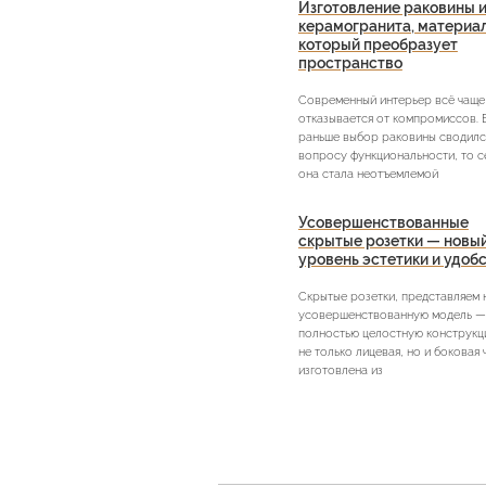
Изготовление раковины и
керамогранита, материа
который преобразует
пространство
Современный интерьер всё чаще
отказывается от компромиссов. 
раньше выбор раковины сводилс
вопросу функциональности, то с
она стала неотъемлемой
Усовершенствованные
скрытые розетки — новы
уровень эстетики и удоб
Скрытые розетки, представляем
усовершенствованную модель —
полностью целостную конструкци
не только лицевая, но и боковая 
изготовлена из