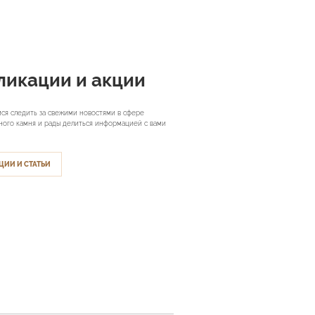
ликации и акции
ся следить за свежими новостями в сфере
ного камня и рады делиться информацией с вами
ЦИИ И СТАТЬИ