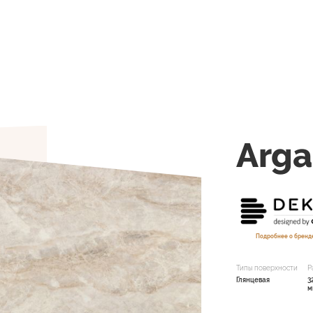
Arga
Подробнее о бренд
Типы поверхности
Р
Глянцевая
3
м