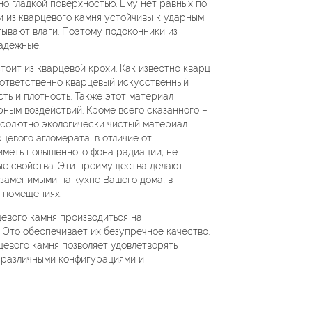
но гладкой поверхностью. Ему нет равных по
и из кварцевого камня устойчивы к ударным
тывают влаги. Поэтому подоконники из
надежные.
тоит из кварцевой крохи. Как известно кварц
оответственно кварцевый искусственный
ть и плотность. Также этот материал
рным воздействий. Кроме всего сказанного –
солютно экологически чистый материал.
цевого агломерата, в отличие от
 иметь повышенного фона радиации, не
ые свойства. Эти преимущества делают
езаменимыми на кухне Вашего дома, в
х помещениях.
цевого камня производиться на
 Это обеспечивает их безупречное качество.
цевого камня позволяет удовлетворять
 различными конфигурациями и