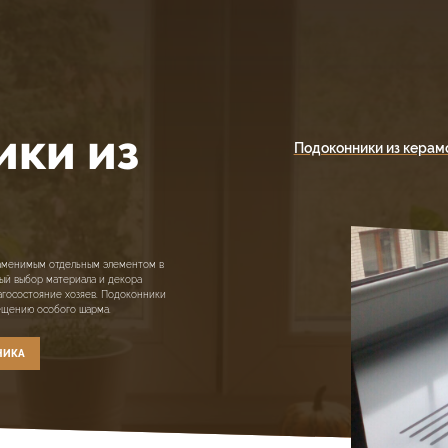
ики из
Подоконники из керам
аменимым отдельным элементом в
ный выбор материала и декора
агосостояние хозяев. Подоконники
ещению особого шарма.
НИКА