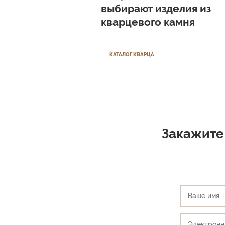
выбирают изделия из
кварцевого камня
КАТАЛОГ КВАРЦА
White Arabesque
Buttermilk
Statuario G
Закажите