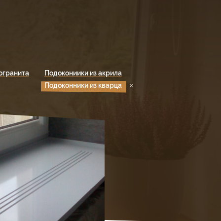
огранита
Подокониики из акрила
Подоконники из кварца