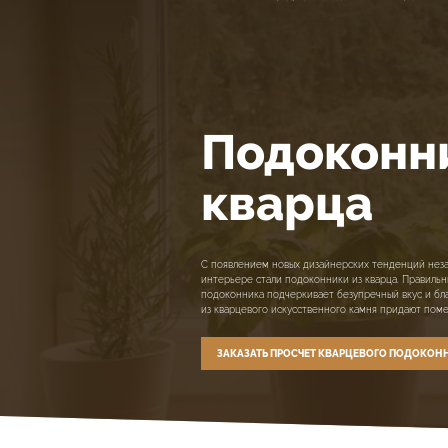
Подоконн
кварца
С появлением новых дизайнерских тенденций нез
интерьере стали подоконники из кварца. Правиль
подоконника подчеркивает безупречный вкус и бл
из кварцевого искусственного камня придают пом
ЗАКАЗАТЬ ПРОСЧЕТ КВАРЦЕВОГО ПОДОКОН