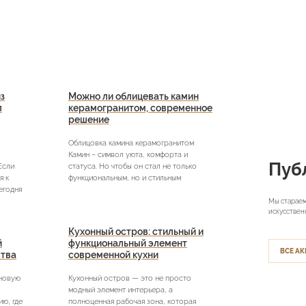
з
Можно ли облицевать камин
л
керамогранитом, современное
решение
Облицовка камина керамогранитом
Камин – символ уюта, комфорта и
Пуб
Если
статуса. Но чтобы он стал не только
я к
функциональным, но и стильным
егодня
Мы стараем
искусствен
Кухонный остров: стильный и
й
функциональный элемент
ВСЕ АК
ства
современной кухни
 новую
Кухонный остров — это не просто
модный элемент интерьера, а
ю, где
полноценная рабочая зона, которая