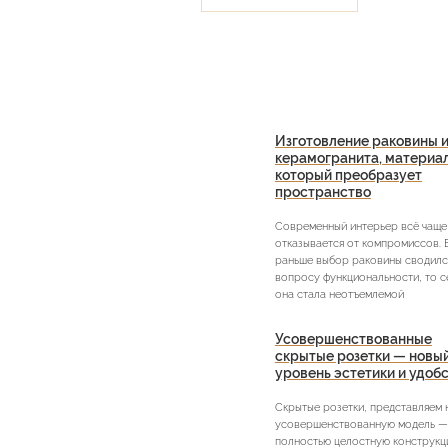
Изготовление раковины и
керамогранита, материа
который преобразует
пространство
Современный интерьер всё чаще
отказывается от компромиссов. 
раньше выбор раковины сводилс
вопросу функциональности, то с
она стала неотъемлемой
Усовершенствованные
скрытые розетки — новы
уровень эстетики и удоб
Скрытые розетки, представляем
усовершенствованную модель —
полностью целостную конструкци