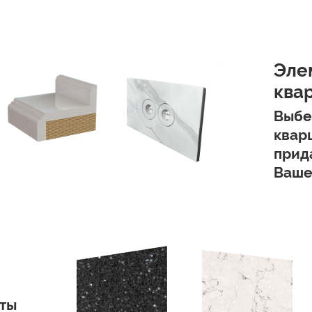
Эле
ква
Выбе
квар
прид
Ваше
нты