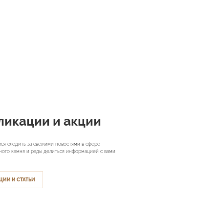
ликации и акции
ся следить за свежими новостями в сфере
ного камня и рады делиться информацией с вами
ЦИИ И СТАТЬИ