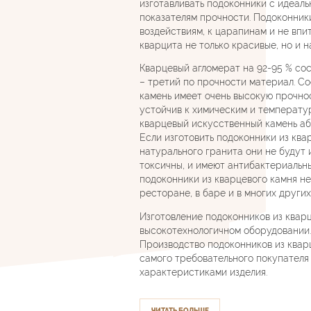
изготавливать подоконники с идеаль
показателям прочности. Подоконник
воздействиям, к царапинам и не впи
кварцита не только красивые, но и 
Кварцевый агломерат на 92-95 % сос
– третий по прочности материал. С
камень имеет очень высокую прочнос
устойчив к химическим и температу
кварцевый искусственный камень аб
Если изготовить подоконники из квар
натурального гранита они не будут
токсичны, и имеют антибактериальн
подоконники из кварцевого камня н
ресторане, в баре и в многих други
Изготовление подоконников из квар
высокотехнологичном оборудовании.
Производство подоконников из квар
самого требовательного покупателя
характеристиками изделия.
ЧИТАТЬ БОЛЬШЕ