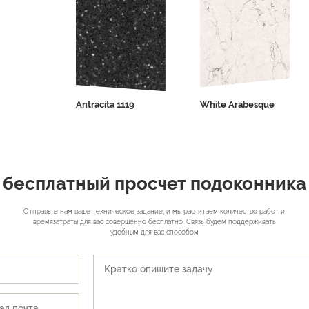
rey 1105
Antracita 1119
White Arabesque
 бесплатный просчет подоконника 
Отправьте нам ваше техническое задание, и мы расчитаем количество работ и
времязатраты для вас совершенно бесплатно. Связь будем поддерживать
удобным для вас способом
ОТПРАВИТЬ