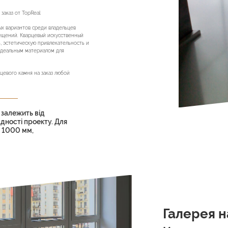
заказ от TopReal
ых вариантов среди владельцев
ещений. Кварцевый искусственный
, эстетическую привлекательность и
 идеальным материалом для
цевого камня на заказ любой
 залежить від
адності проекту. Для
х 1000 мм,
Галерея 