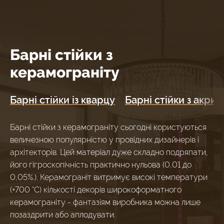
Барні стійки з
керамограніту
Барні стійки із кварцу
Барні стійки з акрил
Барні стійки з керамограніту сьогодні користуються
величезною популярністю у провідних дизайнерів і
архітекторів. Цей матеріал дуже складно подряпати,
його гігроскопічність практично нульова (0,01 до
0,05%.). Керамограніт витримує високі температури
(+700 °C) кількості декорів широкоформатного
керамограніту - фантазіям виробника можна лише
позаздрити або аплодувати.