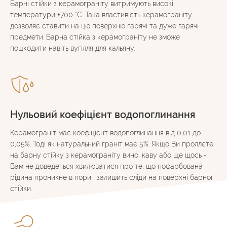
Барні стійки з керамограніту витримують високі
температури +700 °C. Така властивість керамограніту
дозволяє ставити на цю поверхню гарячі та дуже гарячі
предмети. Барна стійка з керамограніту не зможе
пошкодити навіть вугілля для кальяну.
Нульовий коефіцієнт водопоглинання
Керамограніт має коефіцієнт водопоглинання від 0,01 до
0,05%. Тоді як натуральний граніт має 5%. Якщо Ви проллєте
на барну стійку з керамограніту вино, каву або ще щось -
Вам не доведеться хвилюватися про те, що пофарбована
рідина проникне в пори і залишить сліди на поверхні барної
стійки.