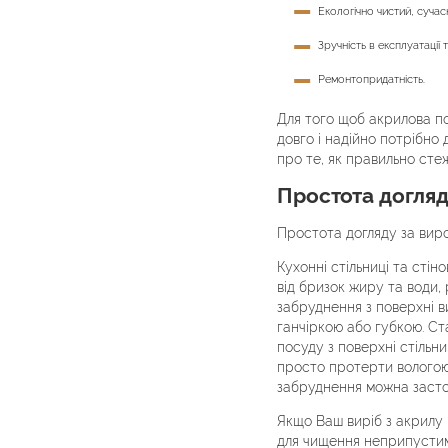
Екологічно чистий, сучас
Зручність в експлуатації 
Ремонтопридатність.
Для того щоб акрилова по
довго і надійно потрібно
про те, як правильно сте
Простота догляд
Простота догляду за вир
Кухонні стільниці та стіно
від бризок жиру та води,
забруднення з поверхні 
ганчіркою або губкою. Ст
посуду з поверхні стільни
просто протерти вологою
забруднення можна застос
Якщо Ваш виріб з акрилу 
для чищення неприпустимо