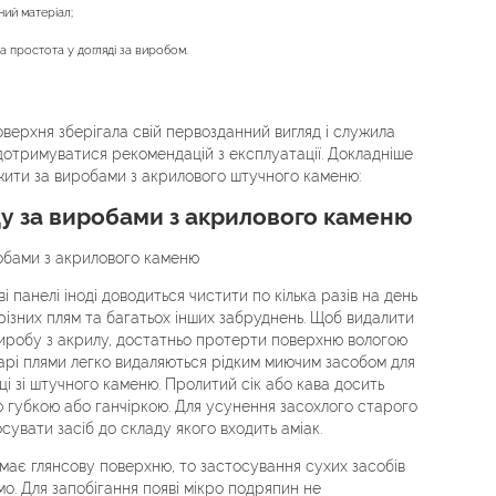
ний матеріал;
та простота у догляді за виробом.
верхня зберігала свій первозданний вигляд і служила
 дотримуватися рекомендацій з експлуатації. Докладніше
жити за виробами з акрилового штучного каменю:
у за виробами з акрилового каменю
обами з акрилового каменю
ві панелі іноді доводиться чистити по кілька разів на день
 різних плям та багатьох інших забруднень. Щоб видалити
виробу з акрилу, достатньо протерти поверхню вологою
арі плями легко видаляються рідким миючим засобом для
ці зі штучного каменю. Пролитий сік або кава досить
 губкою або ганчіркою. Для усунення засохлого старого
увати засіб до складу якого входить аміак.
має глянсову поверхню, то застосування сухих засобів
. Для запобігання появі мікро подряпин не