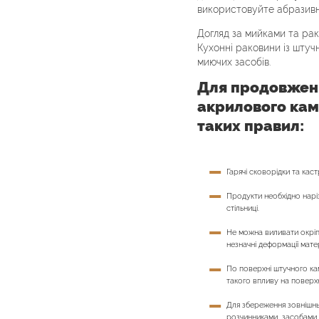
використовуйте абразивн
Догляд за мийками та рак
Кухонні раковини із шту
миючих засобів.
Для продовженн
акрилового кам
таких правил:
Гарячі сковорідки та кас
Продукти необхідно наріз
стільниці.
Не можна виливати окріп
незначні деформації мате
По поверхні штучного ка
такого впливу на поверхн
Для збереження зовнішнь
розчинниками, засобами, 