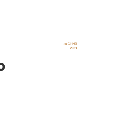
20 СІЧНЯ
2023
ю