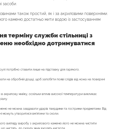
і засоби.
овинами також простий, як і за акриловими поверхнями.
чного каменю достатньо мити водою із застосуванням
я терміну служби стільниці з
еню необхідно дотримуватися
трулі потрібно ставити лише на підставку для гарячого.
ати на обробній дошці, щоб запобігти появі слідів від ножа на поверхні
 в акрилову мийку, оскільки вплив високої температури викликає
ріалу.
меню не можна завдавати ударів твердими та гострими предметами. Від
і можуть утворитися вм'ятини та сколи.
ого вигляду виробу з акрилового каменю його не можна чистити
що чистять, до складу яких входять кислоти.