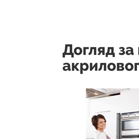
Догляд за
акриловог