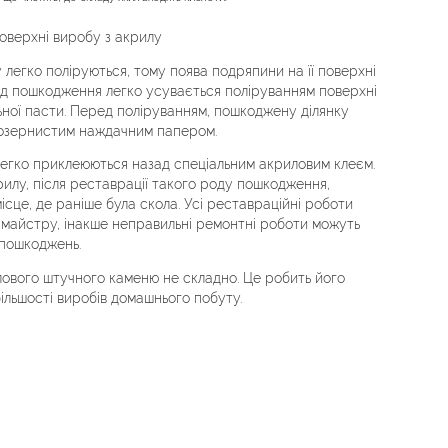
оверхні виробу з акрилу
у легко поліруються, тому поява подряпини на її поверхні
ид пошкодження легко усувається поліруванням поверхні
ьної пасти. Перед поліруванням, пошкоджену ділянку
нозернистим наждачним папером.
легко приклеюються назад спеціальним акриловим клеєм.
илу, після реставрації такого роду пошкодження,
ісце, де раніше була скола. Усі реставраційні роботи
 майстру, інакше неправильні ремонтні роботи можуть
 пошкоджень.
лового штучного каменю не складно. Це робить його
ільшості виробів домашнього побуту.