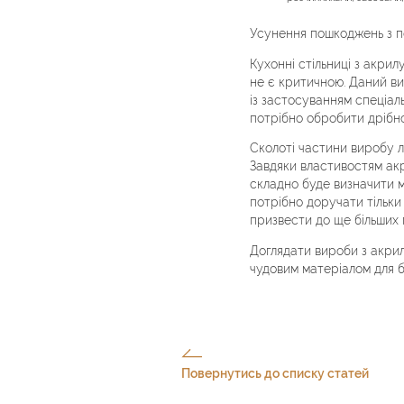
Усунення пошкоджень з п
Кухонні стільниці з акрил
не є критичною. Даний в
із застосуванням спеціал
потрібно обробити дріб
Сколоті частини виробу 
Завдяки властивостям акр
складно буде визначити м
потрібно доручати тільки
призвести до ще більших
Доглядати вироби з акри
чудовим матеріалом для б
Повернутись до списку статей