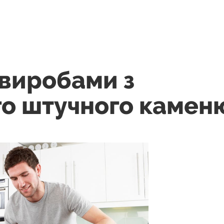
 виробами з
о штучного камен