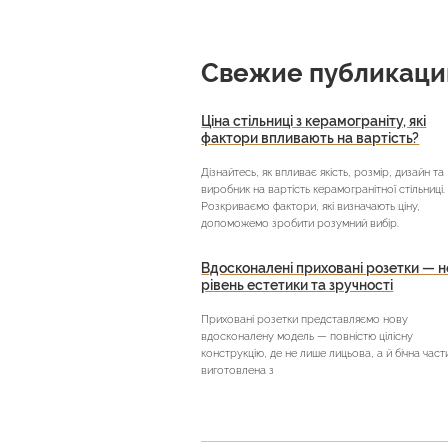
Свежие публикаци
Ціна стільниці з керамограніту, які
фактори впливають на вартість?
Дізнайтесь, як впливає якість, розмір, дизайн та
виробник на вартість керамогранітної стільниці.
Розкриваємо фактори, які визначають ціну,
допоможемо зробити розумний вибір.
Вдосконалені приховані розетки — 
рівень естетики та зручності
Приховані розетки представляємо нову
вдосконалену модель — повністю цілісну
конструкцію, де не лише лицьова, а й бічна част
виготовлена з