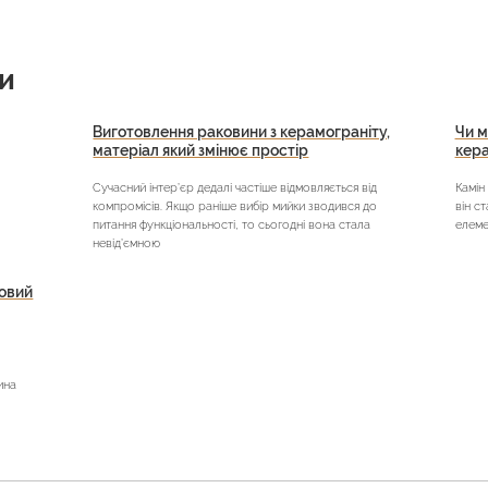
и
Виготовлення раковини з керамограніту,
Чи м
матеріал який змінює простір
кера
Сучасний інтер’єр дедалі частіше відмовляється від
Камін
компромісів. Якщо раніше вибір мийки зводився до
він с
питання функціональності, то сьогодні вона стала
елеме
невід’ємною
новий
ина