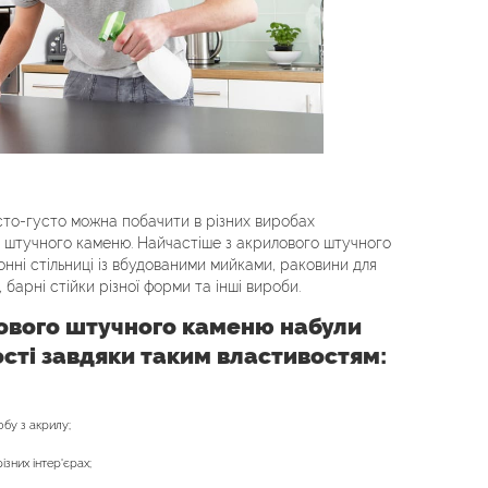
сто-густо можна побачити в різних виробах
 штучного каменю. Найчастіше з акрилового штучного
нні стільниці із вбудованими мийками, раковини для
, барні стійки різної форми та інші вироби.
ового штучного каменю набули
ості завдяки таким властивостям:
бу з акрилу;
зних інтер'єрах;