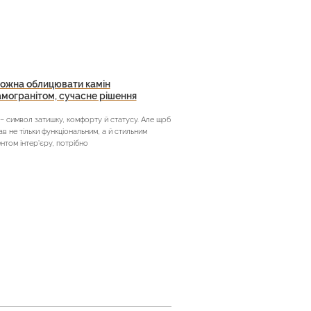
ожна облицювати камін
могранітом, сучасне рішення
 – символ затишку, комфорту й статусу. Але щоб
тав не тільки функціональним, а й стильним
нтом інтер’єру, потрібно