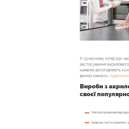
У сучасному інтер'єрі ча
застосування акрилового
каменю виготовляють кухо
ванної кімнати,
підвіконня
Вироби з акрил
своєї популярн
Неповторний вигляд виро
Широке застосування у рі