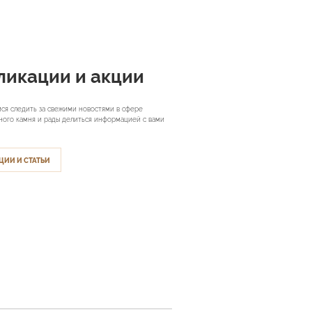
ликации и акции
ся следить за свежими новостями в сфере
ного камня и рады делиться информацией с вами
ЦИИ И СТАТЬИ