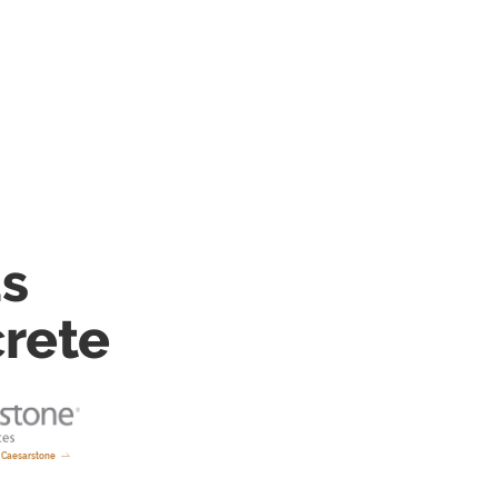
s
rete
 Caesarstone