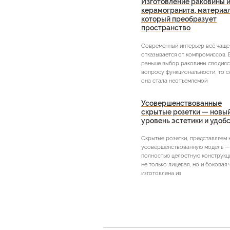
Изготовление раковины и
керамогранита, материа
который преобразует
пространство
Современный интерьер всё чаще
отказывается от компромиссов. 
раньше выбор раковины сводилс
вопросу функциональности, то с
она стала неотъемлемой
Усовершенствованные
скрытые розетки — новы
уровень эстетики и удоб
Скрытые розетки, представляем
усовершенствованную модель —
полностью целостную конструкци
не только лицевая, но и боковая 
изготовлена из