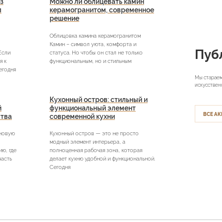
з
Можно ли облицевать камин
л
керамогранитом, современное
решение
Облицовка камина керамогранитом
Камин – символ уюта, комфорта и
Пуб
Если
статуса. Но чтобы он стал не только
я к
функциональным, но и стильным
егодня
Мы стараем
искусствен
Кухонный остров: стильный и
й
функциональный элемент
ВСЕ АК
ства
современной кухни
 новую
Кухонный остров — это не просто
модный элемент интерьера, а
ю, где
полноценная рабочая зона, которая
часть
делает кухню удобной и функциональной.
Сегодня