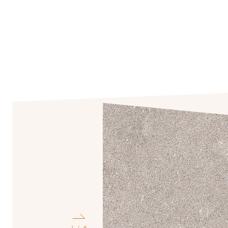
2
6
/