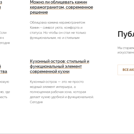
з
Можно ли облицевать камин
л
керамогранитом, современное
решение
Облицовка камина керамогранитом
Камин – символ уюта, комфорта и
Пуб
Если
статуса. Но чтобы он стал не только
я к
функциональным, но и стильным
егодня
Мы стараем
искусствен
Кухонный остров: стильный и
й
функциональный элемент
ВСЕ АК
ства
современной кухни
 новую
Кухонный остров — это не просто
модный элемент интерьера, а
ю, где
полноценная рабочая зона, которая
часть
делает кухню удобной и функциональной.
Сегодня