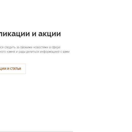
ликации и акции
ся следить за свежими новостями в сфере
ного камня и рады делиться информацией с вами
ЦИИ И СТАТЬИ