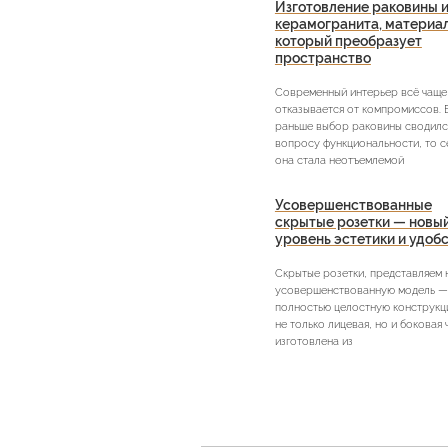
Изготовление раковины и
керамогранита, материа
который преобразует
пространство
Современный интерьер всё чаще
отказывается от компромиссов. 
раньше выбор раковины сводилс
вопросу функциональности, то с
она стала неотъемлемой
Усовершенствованные
скрытые розетки — новы
уровень эстетики и удоб
Скрытые розетки, представляем
усовершенствованную модель —
полностью целостную конструкци
не только лицевая, но и боковая 
изготовлена из