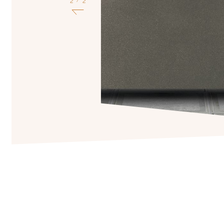
1
2
/