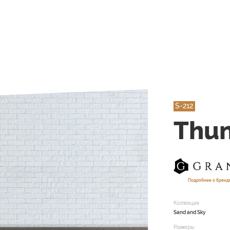
S-212
Thun
Подробнее о бренд
Коллекция
Sand and Sky
Размеры