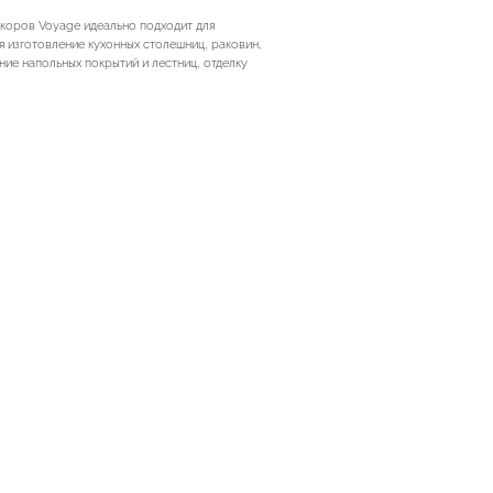
екоров Voyage идеально подходит для
я изготовление кухонных столешниц, раковин,
ние напольных покрытий и лестниц, отделку