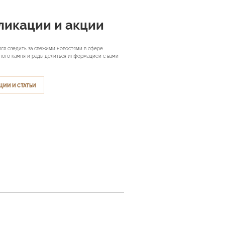
ликации и акции
ся следить за свежими новостями в сфере
ного камня и рады делиться информацией с вами
ЦИИ И СТАТЬИ