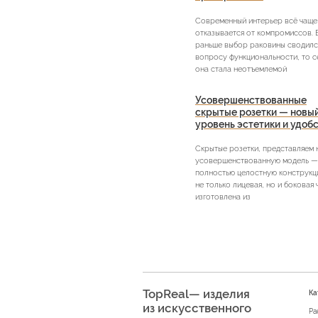
Современный интерьер всё чаще
отказывается от компромиссов. 
раньше выбор раковины сводилс
вопросу функциональности, то с
она стала неотъемлемой
Усовершенствованные
скрытые розетки — новы
уровень эстетики и удоб
Скрытые розетки, представляем
усовершенствованную модель —
полностью целостную конструкци
не только лицевая, но и боковая 
изготовлена из
TopReal— изделия
Ка
из искусственного
Ра