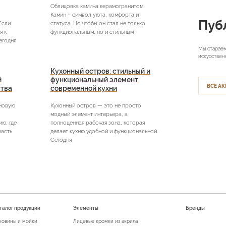
Облицовка камина керамогранитом
Камин – символ уюта, комфорта и
Пуб
Если
статуса. Но чтобы он стал не только
я к
функциональным, но и стильным
егодня
Мы стараем
искусствен
Кухонный остров: стильный и
й
функциональный элемент
ВСЕ АК
ства
современной кухни
 новую
Кухонный остров — это не просто
модный элемент интерьера, а
ю, где
полноценная рабочая зона, которая
часть
делает кухню удобной и функциональной.
Сегодня
талог продукции
Элементы
Бренды
ковины и мойки
Лицевые кромки из акрила