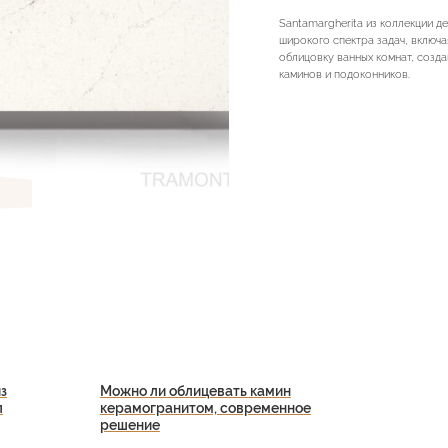
Santamargherita из коллекции д
широкого спектра задач, включа
облицовку ванных комнат, созда
каминов и подоконников.
з
Можно ли облицевать камин
л
керамогранитом, современное
решение