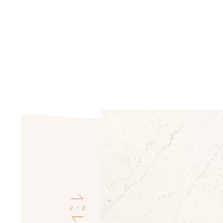
1
2
/