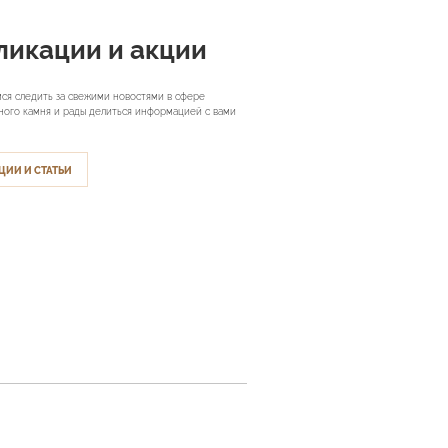
ликации и акции
ся следить за свежими новостями в сфере
ного камня и рады делиться информацией с вами
ЦИИ И СТАТЬИ