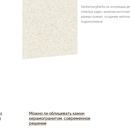
Santamargherita из коллекции д
спектра задач, включая изготов
ванных комнат, создание наполь
подоконников.
з
Можно ли облицевать камин
л
керамогранитом, современное
решение