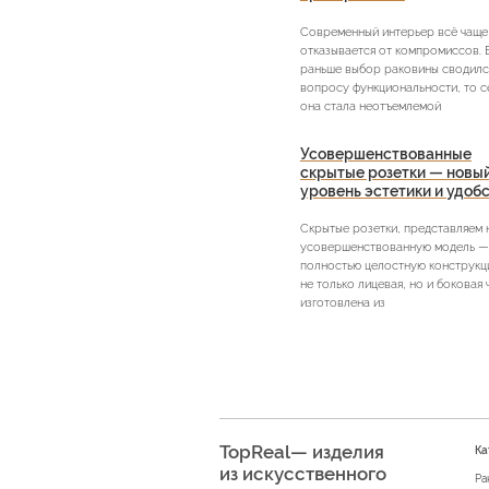
Современный интерьер всё чаще
отказывается от компромиссов. 
раньше выбор раковины сводилс
вопросу функциональности, то с
она стала неотъемлемой
Усовершенствованные
скрытые розетки — новы
уровень эстетики и удоб
Скрытые розетки, представляем
усовершенствованную модель —
полностью целостную конструкци
не только лицевая, но и боковая 
изготовлена из
TopReal— изделия
Ка
из искусственного
Ра