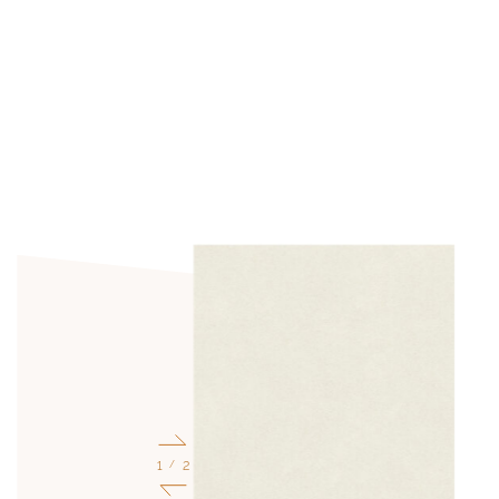
1
2
/