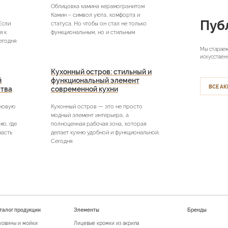
Облицовка камина керамогранитом
Камин – символ уюта, комфорта и
Пуб
Если
статуса. Но чтобы он стал не только
я к
функциональным, но и стильным
егодня
Мы стараем
искусствен
Кухонный остров: стильный и
й
функциональный элемент
ВСЕ АК
ства
современной кухни
 новую
Кухонный остров — это не просто
модный элемент интерьера, а
ю, где
полноценная рабочая зона, которая
часть
делает кухню удобной и функциональной.
Сегодня
талог продукции
Элементы
Бренды
ковины и мойки
Лицевые кромки из акрила