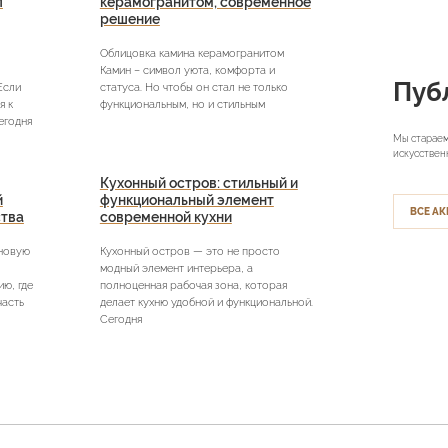
л
керамогранитом, современное
решение
Облицовка камина керамогранитом
Камин – символ уюта, комфорта и
Пуб
Если
статуса. Но чтобы он стал не только
я к
функциональным, но и стильным
егодня
Мы стараем
искусствен
Кухонный остров: стильный и
й
функциональный элемент
ВСЕ АК
ства
современной кухни
 новую
Кухонный остров — это не просто
модный элемент интерьера, а
ю, где
полноценная рабочая зона, которая
часть
делает кухню удобной и функциональной.
Сегодня