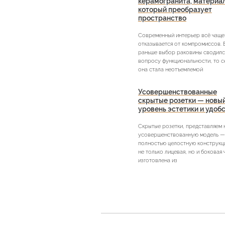
керамогранита, материа
который преобразует
пространство
Современный интерьер всё чаще
отказывается от компромиссов. 
раньше выбор раковины сводилс
вопросу функциональности, то с
она стала неотъемлемой
Усовершенствованные
скрытые розетки — новы
уровень эстетики и удоб
Скрытые розетки, представляем
усовершенствованную модель —
полностью целостную конструкци
не только лицевая, но и боковая 
изготовлена из