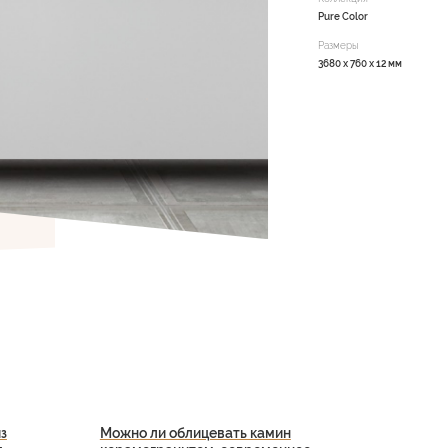
Pure Color
Размеры
3680 х 760 х 12 мм
з
Можно ли облицевать камин