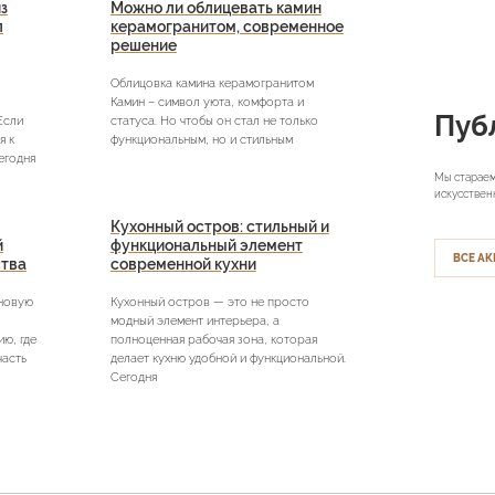
з
Можно ли облицевать камин
л
керамогранитом, современное
решение
Облицовка камина керамогранитом
Камин – символ уюта, комфорта и
Пуб
Если
статуса. Но чтобы он стал не только
я к
функциональным, но и стильным
егодня
Мы стараем
искусствен
Кухонный остров: стильный и
й
функциональный элемент
ВСЕ АК
ства
современной кухни
 новую
Кухонный остров — это не просто
модный элемент интерьера, а
ю, где
полноценная рабочая зона, которая
часть
делает кухню удобной и функциональной.
Сегодня