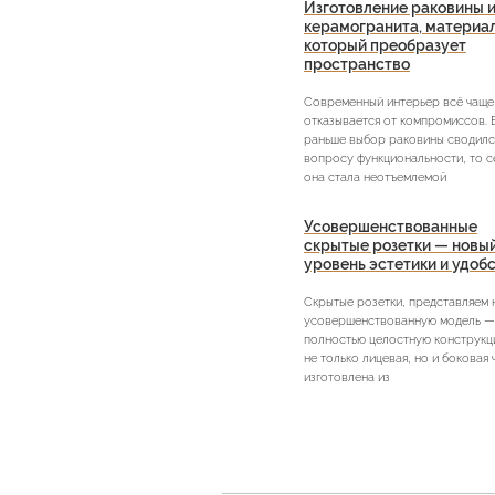
Изготовление раковины и
керамогранита, материа
который преобразует
пространство
Современный интерьер всё чаще
отказывается от компромиссов. 
раньше выбор раковины сводилс
вопросу функциональности, то с
она стала неотъемлемой
Усовершенствованные
скрытые розетки — новы
уровень эстетики и удоб
Скрытые розетки, представляем
усовершенствованную модель —
полностью целостную конструкци
не только лицевая, но и боковая 
изготовлена из