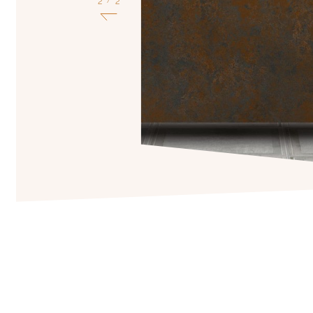
1
2
/