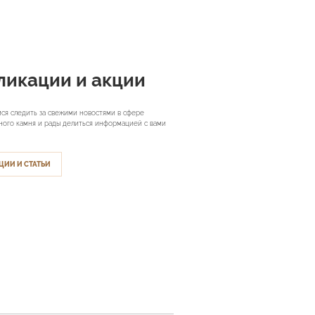
ликации и акции
ся следить за свежими новостями в сфере
ного камня и рады делиться информацией с вами
ЦИИ И СТАТЬИ