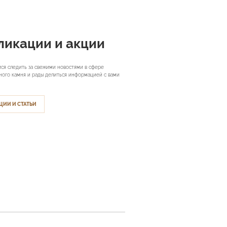
ликации и акции
ся следить за свежими новостями в сфере
ного камня и рады делиться информацией с вами
ЦИИ И СТАТЬИ