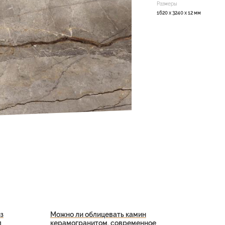
Размеры
1620 x 3240 x 12 мм
з
Можно ли облицевать камин
л
керамогранитом, современное