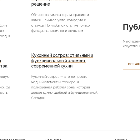
решение
Облицовка камина керамогранитом
Камин – символ уюта, комфорта и
Пуб
Если
статуса. Но чтобы он стал не только
я к
функциональным, но и стильным
егодня
Мы стараем
искусствен
Кухонный остров: стильный и
й
функциональный элемент
ВСЕ АК
ства
современной кухни
 новую
Кухонный остров — это не просто
модный элемент интерьера, а
ю, где
полноценная рабочая зона, которая
часть
делает кухню удобной и функциональной.
Сегодня
талог продукции
Элементы
Бренды