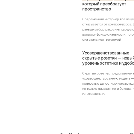
который преобразует
пространство
Современный интерьер всё чаще
отказывается от компромиссов. 
раньше выбор раковины сводилс
вопросу функциональности, то с
она стала неотъемлемой
Усовершенствованные
скрытые розетки — новы
уровень эстетики и удоб
Скрытые розетки, представляем
усовершенствованную модель —
полностью целостную конструкци
не только лицевая, но и боковая 
изготовлена из
Ка