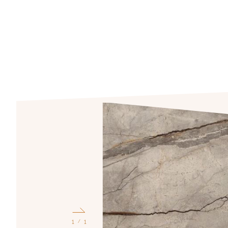
1
1
/