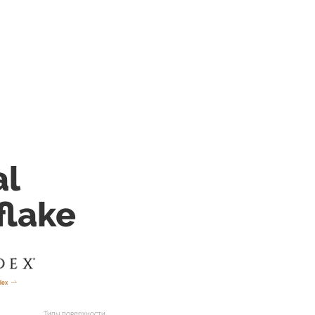
al
lake
dex
Типы поверхности