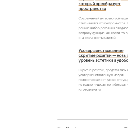
который преобразует
пространство
Современный интерьер всё чаще
отказывается от компромиссов. 
раньше выбор раковины сводилс
вопросу функциональности, то с
она стала неотъемлемой
Усовершенствованные
скрытые розетки — новы
уровень эстетики и удоб
Скрытые розетки, представляем
усовершенствованную модель —
полностью целостную конструкци
не только лицевая, но и боковая 
изготовлена из
Ка