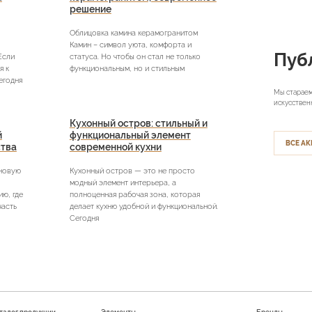
решение
Облицовка камина керамогранитом
Камин – символ уюта, комфорта и
Пуб
Если
статуса. Но чтобы он стал не только
я к
функциональным, но и стильным
егодня
Мы стараем
искусствен
Кухонный остров: стильный и
й
функциональный элемент
ВСЕ АК
ства
современной кухни
 новую
Кухонный остров — это не просто
модный элемент интерьера, а
ю, где
полноценная рабочая зона, которая
часть
делает кухню удобной и функциональной.
Сегодня
талог продукции
Элементы
Бренды