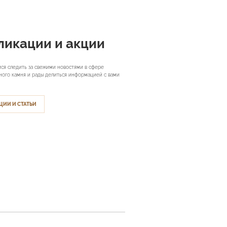
ликации и акции
ся следить за свежими новостями в сфере
ного камня и рады делиться информацией с вами
ЦИИ И СТАТЬИ