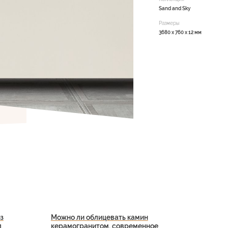
Sand and Sky
Размеры
3680 х 760 х 12 мм
з
Можно ли облицевать камин
л
керамогранитом, современное