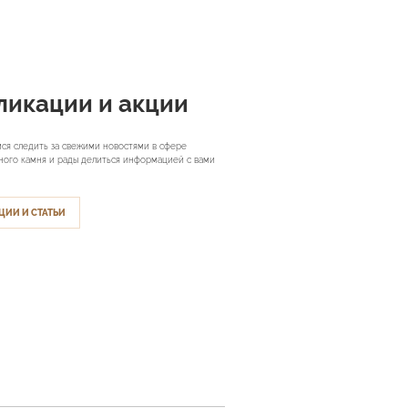
ликации и акции
ся следить за свежими новостями в сфере
ного камня и рады делиться информацией с вами
ЦИИ И СТАТЬИ