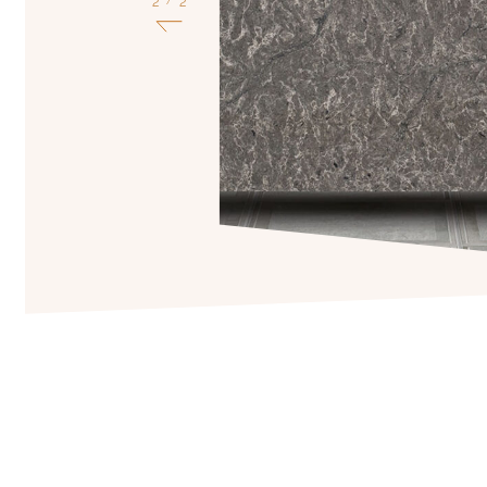
1
2
/