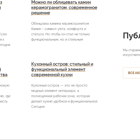
з
Можно ли облицевать камин
л
керамогранитом, современное
решение
Облицовка камина керамогранитом
Камин – символ уюта, комфорта и
Пуб
Если
статуса. Но чтобы он стал не только
я к
функциональным, но и стильным
егодня
Мы стараем
искусствен
Кухонный остров: стильный и
й
функциональный элемент
ВСЕ АК
ства
современной кухни
 новую
Кухонный остров — это не просто
модный элемент интерьера, а
ю, где
полноценная рабочая зона, которая
часть
делает кухню удобной и функциональной.
Сегодня