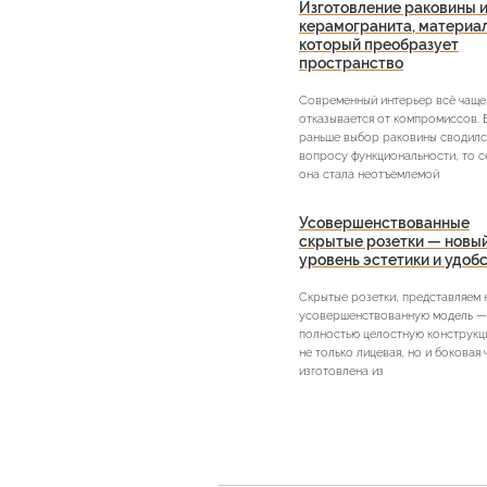
Изготовление раковины и
керамогранита, материа
который преобразует
пространство
Современный интерьер всё чаще
отказывается от компромиссов. 
раньше выбор раковины сводилс
вопросу функциональности, то с
она стала неотъемлемой
Усовершенствованные
скрытые розетки — новы
уровень эстетики и удоб
Скрытые розетки, представляем
усовершенствованную модель —
полностью целостную конструкци
не только лицевая, но и боковая 
изготовлена из