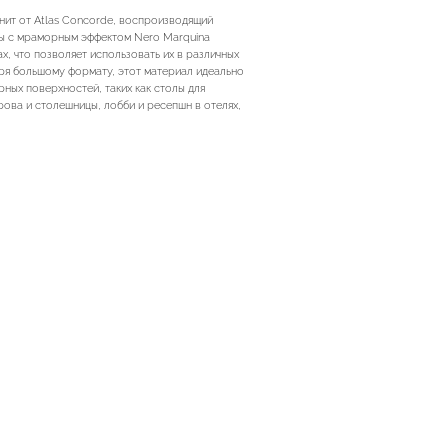
нит от Atlas Concorde, воспроизводящий
ы с мраморным эффектом Nero Marquina
х, что позволяет использовать их в различных
аря большому формату, этот материал идеально
ных поверхностей, таких как столы для
ова и столешницы, лобби и ресепшн в отелях,