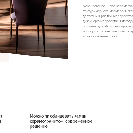
Nero Marquina — это керамогра
фактуру черного мрамора. Плит
доступны в различных обработка
дизайнерских проектах. Благод
подходит для облицовки простор
конференц-залов, кухонные остр
а также барные стойки.
з
Можно ли облицевать камин
л
керамогранитом, современное
решение