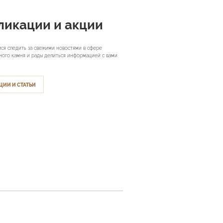
ликации и акции
ся следить за свежими новостями в сфере
ного камня и рады делиться информацией с вами
ЦИИ И СТАТЬИ