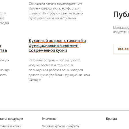
Облицовка камина керамогранитом
Камин – символ уюта, комфорта и
Пуб
Если
статуса. Но чтобы он стал не только
я к
функциональным, но и стильным
егодня
Мы стараем
искусствен
Кухонный остров: стильный и
й
функциональный элемент
ВСЕ АК
ства
современной кухни
 новую
Кухонный остров — это не просто
модный элемент интерьера, а
ю, где
полноценная рабочая зона, которая
часть
делает кухню удобной и функциональной.
Сегодня
талог продукции
Элементы
Бренды
ковины и мойки
Лицевые кромки из акрила