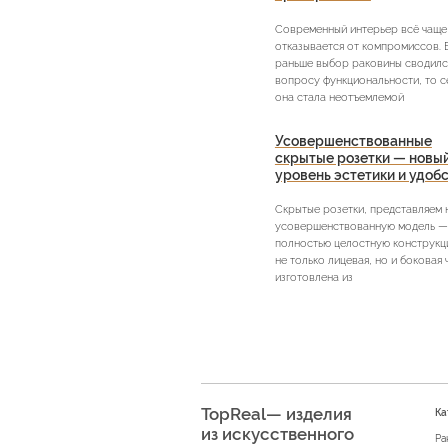
Современный интерьер всё чаще
отказывается от компромиссов. 
раньше выбор раковины сводилс
вопросу функциональности, то с
она стала неотъемлемой
Усовершенствованные
скрытые розетки — новы
уровень эстетики и удоб
Скрытые розетки, представляем
усовершенствованную модель —
полностью целостную конструкци
не только лицевая, но и боковая 
изготовлена из
TopReal— изделия
Ка
из искусственного
Ра